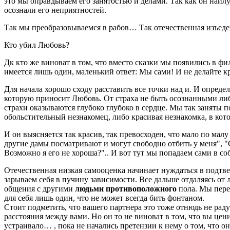
это мы оправдываем его занятостью и делами. Так как он наилу
осознали его неприятностей.
Так мы преобразовываемся в рабов… Так отечественная изъеден
Кто убил Любовь?
Дк кто же виноват в том, что вместо сказки мы появились в ф
имеется лишь один, маленький ответ: Мы сами! И не делайте кр
Для начала хорошо сходу расставить все точки над и. И опреде
которую приносит Любовь. От страха не быть осознанными либо
страхи оказываются глубоко глубоко в сердце. Мы так заняты 
обольстительный незнакомец, либо красивая незнакомка, в кот
И он выясняется так красив, так превосходен, что мало по малу 
другие дамы посматривают и могут свободно отбить у меня", "
Возможно я его не хороша?".. И вот тут мы попадаем сами в со
Отечественная низкая самооценка начинает нуждаться в подтве
зарываем себя в пучину зависимости. Все дальше отдаляясь от
общения с другими
людьми противоположного
пола. Мы пере
для себя лишь один, что не может всегда бить фонтаном.
Стоит подметить, что вашего партнера это тоже отнюдь не раду
расстояния между вами. Но он то не виноват в том, что вы цен
устраивало… , пока не начались претензии к нему о том, что о