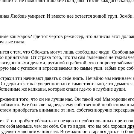
чший! И не помогают никакие скандалы. После каждого скандала 
ная Любовь умирает. И вместо нее остается живой труп. Зомби.
ильме кошмаров? Где тот чертов режиссер, что написал этот дол
углые глаза.
лится с тем, что Обожать могут лишь свободные люди. Свободные
 принятыми. От страха того, что ты сам являешься не таким че
повседневными делами, рутиной и работой, что попросту забывае
орую мы с успехом и втрескиваемся по самые уши, забыв про соб
страхи эти начинают давать о себе знать.
Нечайно мы начинаем дум
Он держится так с уверенностью и самостоятельно, что думается
бственные же капканы, которые спали где-то в глубине души.
рждении того, что он не лучше нас. Он такой же! Мы хороши его
 любимого. Все больше надоедая ему собственной необоснованны
стаем приобретать внимание от них, собственноручно перекрыв
ет.
И он пробует убежать от наездов и необоснованных претенз
ите себя меньше, чем он себя. Он то видел, что вы оба хороши
др
н уделяет мало внимания вам. Возможно он старался дать его бол