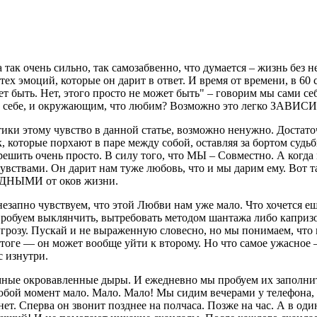
 так очень сильно, так самозабвенно, что думается – жизнь без н
о тех эмоций, которые он дарит в ответ. И время от времени, в 
жет быть. Нет, этого просто не может быть" – говорим мы сами 
ами себе, и окружающим, что любим? Возможно это легко ЗАВ
тики этому чувство в данной статье, возможно ненужно. Достато
к, которые порхают в паре между собой, оставляя за бортом суд
решить очень просто.
В силу того, что МЫ – Совместно. А когда 
чувствами. Он дарит нам туже любовь, что и мы дарим ему. Вот 
БОДНЫМИ от оков жизни.
внезапно чувствуем, что этой Любви нам уже мало. Что хочется ещ
пробуем выклянчить, вытребовать методом шантажа либо капризо
грозу. Пускай и не выраженную словесно, но мы понимаем, что 
 итоге — он может вообще уйти к второму. Но что самое ужасное
с изнутри.
тёмные окровавленные дыры. И ежедневно мы пробуем их заполни
ой момент мало. Мало. Мало! Мы сидим вечерами у телефона, ож
 нет. Сперва он звонит позднее на полчаса. Позже на час. А в о