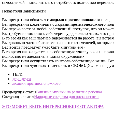
самооценкой – заполнить его потребность полностью нереально.
Показатели Зависимости
Вы прекратили общаться с
людьми противоположного
пола, в
Вы прекратили кокетничать с
людьми противоположного
пол
Вы переживаете за любой собственный поступок, что он может
Вы требуете внимания к себе через чур довольно часто, что п
В то время как ваш партнер задерживается на работе, вы встре
Вы довольно часто обижаетесь на него из-за мелочей, которые
Вас всегда преследует ужас быть кинутой(-ым)
В то время как жалуетесь на собственную тяжелую жизнь прия
полностью не адекватны в глазах окружающих.
Вы прекратили осуществлять контроль собственную жизнь. Вс
Вы прекратили чувствовать легкость и СВОБОДУ… жизнь дум
ТЕГИ
друг друга
людьми противоположного
Предыдущая статья
Влияние музыки на развитие ребенка
Следующая статья
Народные средства для роста ресниц
ЭТО МОЖЕТ БЫТЬ ИНТЕРЕСНО
ЕЩЕ ОТ АВТОРА