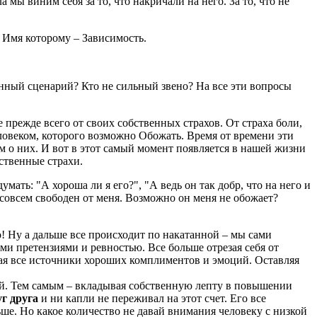
мы виним себя за то, что накричали на него. За то, что не
 Имя которому – Зависимость.
банный сценарий? Кто не сильный звено? На все эти вопросы
 прежде всего от своих собственных страхов. От страха боли,
ловеком, которого возможно Обожать. Время от времени эти
м о них. И вот в этот самый момент появляется в нашей жизни
ственные страхи.
ать: "А хороша ли я его?", "А ведь он так добр, что на него и
 совсем свободен от меня. Возможно он меня не обожает?
! Ну а дальше все происходит по накатанной – мы сами
ми претензиями и ревностью. Все больше отрезая себя от
ая все источники хороших комплиментов и эмоций. Оставляя
ий. Тем самым – вкладывая собственную лепту в повышении
уг друга
и ни капли не переживал на этот счет. Его все
ьше. Но какое количество не давай внимания человеку с низкой