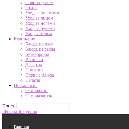
Советы дамам
Стиль
Уход за волосами
Уход за лицом
Уход за ногами
Уход за руками
Уход за телом
Кулинария
Блюда из мяса
Блюда из рыбы
Бутерброды
Выпечка
Десерты
Напитки
Первые блюда
Салаты
Психология
Отношения
Саморазвитие
Поиск
Женский журнал
Главная