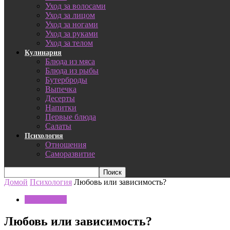
Уход за волосами
Уход за лицом
Уход за ногами
Уход за руками
Уход за телом
Кулинария
Блюда из мяса
Блюда из рыбы
Бутерброды
Выпечка
Десерты
Напитки
Первые блюда
Салаты
Психология
Отношения
Саморазвитие
Домой
Психология
Любовь или зависимость?
Психология
Любовь или зависимость?