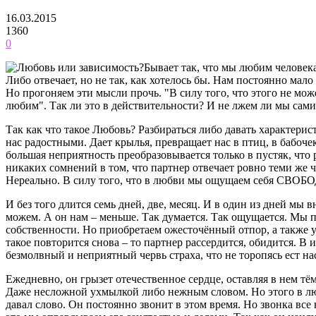
16.03.2015
1360
0
Бывает так, что мы любим человека
Либо отвечает, но не так, как хотелось бы. Нам постоянно мал
Но прогоняем эти мысли прочь. "В силу того, что этого не мо
любим". Так ли это в действительности? И не лжем ли мы с
Так как что такое Любовь? Разбираться либо давать характерис
нас радостными. Дает крылья, превращает нас в птиц, в бабоче
большая неприятность преобразовывается только в пустяк, что 
никаких сомнений в том, что партнер отвечает ровно теми же 
Нереально. В силу того, что в любви мы ощущаем себя СВО
И без того длится семь дней, две, месяц. И в один из дней мы 
можем. А он нам – меньше. Так думается. Так ощущается. Мы 
собственности. Но приобретаем ожесточённый отпор, а также у
такое повторится снова – то партнер рассердится, обидится. В
безмолвный и неприятный червь страха, что не торопясь ест на
Ежедневно, он грызет отечественное сердце, оставляя в нем 
Даже несложной ухмылкой либо нежным словом. Но этого в люб
давал слово. Он постоянно звонит в этом время. Но звонка все