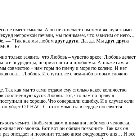
его не имеет смысла. А он не отвечает нам теми же чувствами.
60 секунд негромкой печали, мы понимаем, что зависим от него…
себе, — "Так как мы любим
друг друга
. Да, да. Мы
друг друга
ИСИМОСТЬ?
чно только заявить, что Любовь – чувство яркое. Любовь делает
ьбы все неурядицы, неприятности и проблемы. А также самая
мы совместно – нам горы по плечу и море по колено. И нет
такая она… Любовь. И спутать ее с чем-либо вторым сложно.
е. Так как мы то сами отдаем ему столько какое количество
в собственную кусок Любви. Тот, что нам по праву в
поступили не хорошо. Что совершили ошибку. И в случае если
 – он уйдет ОТ НАС.
С этого момента в сердце поселяется
ть хоть чем-то. Любым знаком внимания любимого человека.
идая его звонка. Вот-вот он обязан позвонить. Так как он
дин раз опоздает и позвонит только днем следующего дня… И все