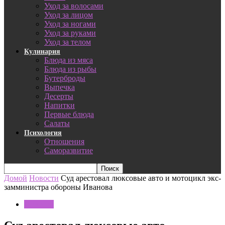
Уход за волосами
Уход за лицом
Уход за ногами
Уход за руками
Уход за телом
Кулинария
Блюда из мяса
Блюда из рыбы
Бутерброды
Выпечка
Десерты
Напитки
Первые блюда
Салаты
Психология
Отношения
Саморазвитие
Домой
Новости
Суд арестовал люксовые авто и мотоцикл экс-
замминистра обороны Иванова
Новости