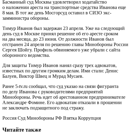
Басманный суд Москвы удовлетворил ходатайство
о наложении ареста на транспортные средства Иванова еще
8 мая. В тот же день Мосгорсуд оставил в СИЗО экс-
замминистра обороны.
Тимур Иванов был задержан 23 апреля. Уже на следующий
день суд в Москве принял решение об его аресте сроком
на два месяца, до 23 июня. От должности Иванов был
отстранен 24 апреля по решению главы Минобороны России
Сергея Шойгу. Профиль обвиняемого уже убрали с сайта
оборонного ведомства.
Для защиты Тимур Иванов нанял сразу трех адвокатов,
известных по другим громким делам. Ими стали: Денис
Балуев, Виктор Швец и Мурад Мусаев.
Ранее 5-tv.ru сообщал, что суд указао на связи фигуранта
по делу Иванова с руководителями предприятий
Минобороны. Речь идет об арестованном предпринимателе
Александре Фомине. Его адвокатам отказали в прошении
не заключать подзащитного под стражу.
Россия Суд Минобороны РФ Взятка Коррупция
Читайте также