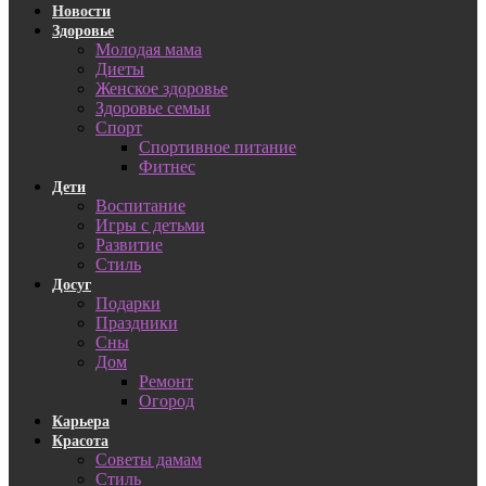
Новости
Здоровье
Молодая мама
Диеты
Женское здоровье
Здоровье семьи
Спорт
Спортивное питание
Фитнес
Дети
Воспитание
Игры с детьми
Развитие
Стиль
Досуг
Подарки
Праздники
Сны
Дом
Ремонт
Огород
Карьера
Красота
Советы дамам
Стиль