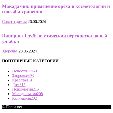
Макадамия: применение ореха в косметологии и
способы хранения
Советы дамам
26.06.2024
Винир на 1 зуб: эстетическая перекраска вашей
улыбки
Здоровье
23.06.2024
ПОПУЛЯРНЫЕ КАТЕГОРИИ
Новости
11469
Здоровье
493
Красота
414
Дом
315
Психология
215
Молодая мама
208
Кулинария
202
© Phpua.net