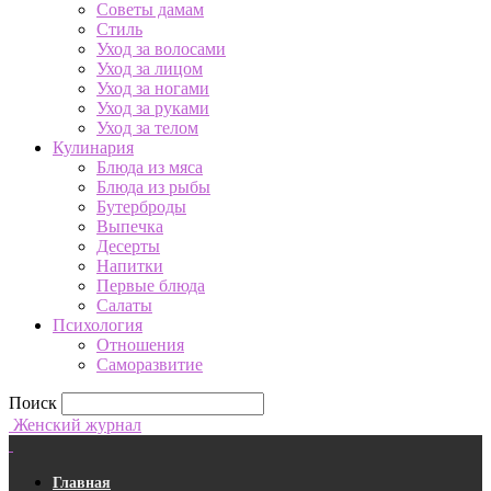
Советы дамам
Стиль
Уход за волосами
Уход за лицом
Уход за ногами
Уход за руками
Уход за телом
Кулинария
Блюда из мяса
Блюда из рыбы
Бутерброды
Выпечка
Десерты
Напитки
Первые блюда
Салаты
Психология
Отношения
Саморазвитие
Поиск
Женский журнал
Главная