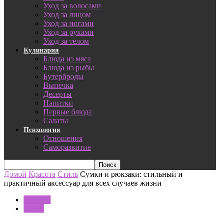
Уход за волосами
Уход за лицом
Уход за ногами
Уход за руками
Уход за телом
Кулинария
Блюда из мяса
Блюда из рыбы
Бутерброды
Выпечка
Десерты
Напитки
Первые блюда
Салаты
Психология
Отношения
Саморазвитие
Домой
Красота
Стиль
Сумки и рюкзаки: стильный и
практичный аксессуар для всех случаев жизни
Красота
Стиль