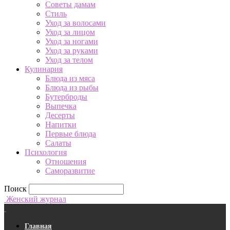
Советы дамам
Стиль
Уход за волосами
Уход за лицом
Уход за ногами
Уход за руками
Уход за телом
Кулинария
Блюда из мяса
Блюда из рыбы
Бутерброды
Выпечка
Десерты
Напитки
Первые блюда
Салаты
Психология
Отношения
Саморазвитие
Поиск
Женский журнал
Главная