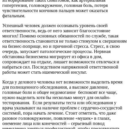
Игнорирование таких симптомов, как артериальная
гипертензия, головокружение, головная боль, потеря
чувствительности кончиков пальцев может оказаться
фатальным.
Успешный человек должен осознавать уровень своей
ответственности, ведь от него зависит благосостояние
многих! Помимо основных обязанностей по службе, такая
ответственность становится не только стимулом к свершениям
на бизнес-поприще, но и причиной стресса. Стресс, в свою
очередь, запускает патологические процессы. Нервная
обстановка бизнесмена мигрирует из офиса в дом,
сопровождает на отдыхе, лишает возможности отвлечься и
набраться сил. Последствием напряженной ответственной
работы может стать ишемический инсульт.
Когда у делового человека нет возможности выделить время
для полноценного обследования, а высокое давление,
головные боли и общее недомогание беспокоят все чаще,
нужно выделить хотя бы несколько минут для онлайн-
тестирования. Если результаты теста или обследования у
врача указывают на наличие проблем с сердечно-сосудистой
системой, пора начать лечение. Стоит отметить, что даже
разовое головокружение, появление «мушек» в глазах,
онемение лица или конечностей – серьезный повод
немедленно заняться профилактикой, чтобы предотвратить