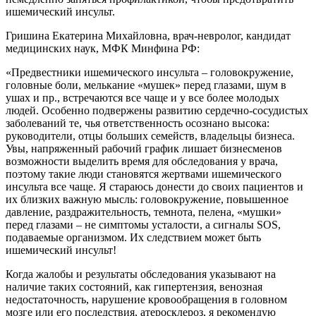
ишемический инсульт.
Гришина Екатерина Михайловна, врач-невролог, кандидат
медицинских наук, МФК Минфина РФ:
«Предвестники ишемического инсульта – головокружение,
головные боли, мелькание «мушек» перед глазами, шум в
ушах и пр., встречаются все чаще и у все более молодых
людей. Особенно подвержены развитию сердечно-сосудистых
заболеваний те, чья ответственность осознано высока:
руководители, отцы больших семейств, владельцы бизнеса.
Увы, напряженный рабочий график лишает бизнесменов
возможности выделить время для обследования у врача,
поэтому такие люди становятся жертвами ишемического
инсульта все чаще. Я стараюсь донести до своих пациентов и
их близких важную мысль: головокружение, повышенное
давление, раздражительность, темнота, пелена, «мушки»
перед глазами – не симптомы усталости, а сигналы SOS,
подаваемые организмом. Их следствием может быть
ишемический инсульт!
Когда жалобы и результаты обследования указывают на
наличие таких состояний, как гипертензия, венозная
недостаточность, нарушение кровообращения в головном
мозге или его последствия, атеросклероз, я рекомендую