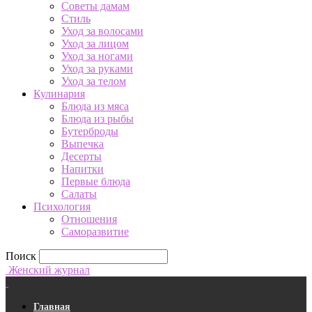
Советы дамам
Стиль
Уход за волосами
Уход за лицом
Уход за ногами
Уход за руками
Уход за телом
Кулинария
Блюда из мяса
Блюда из рыбы
Бутерброды
Выпечка
Десерты
Напитки
Первые блюда
Салаты
Психология
Отношения
Саморазвитие
Поиск
Женский журнал
Главная