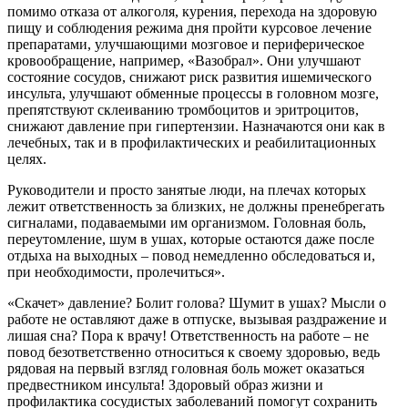
помимо отказа от алкоголя, курения, перехода на здоровую
пищу и соблюдения режима дня пройти курсовое лечение
препаратами, улучшающими мозговое и периферическое
кровообращение, например, «Вазобрал». Они улучшают
состояние сосудов, снижают риск развития ишемического
инсульта, улучшают обменные процессы в головном мозге,
препятствуют склеиванию тромбоцитов и эритроцитов,
снижают давление при гипертензии. Назначаются они как в
лечебных, так и в профилактических и реабилитационных
целях.
Руководители и просто занятые люди, на плечах которых
лежит ответственность за близких, не должны пренебрегать
сигналами, подаваемыми им организмом. Головная боль,
переутомление, шум в ушах, которые остаются даже после
отдыха на выходных – повод немедленно обследоваться и,
при необходимости, пролечиться».
«Скачет» давление? Болит голова? Шумит в ушах? Мысли о
работе не оставляют даже в отпуске, вызывая раздражение и
лишая сна? Пора к врачу! Ответственность на работе – не
повод безответственно относиться к своему здоровью, ведь
рядовая на первый взгляд головная боль может оказаться
предвестником инсульта! Здоровый образ жизни и
профилактика сосудистых заболеваний помогут сохранить