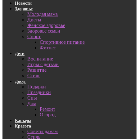
Новости
Здоровье
Молодая мама
Диеты
Женское здоровье
Здоровье семьи
Спорт
Спортивное питание
Фитнес
Дети
Воспитание
Игры с детьми
Развитие
Стиль
Досуг
Подарки
Праздники
Сны
Дом
Ремонт
Огород
Карьера
Красота
Советы дамам
Стиль