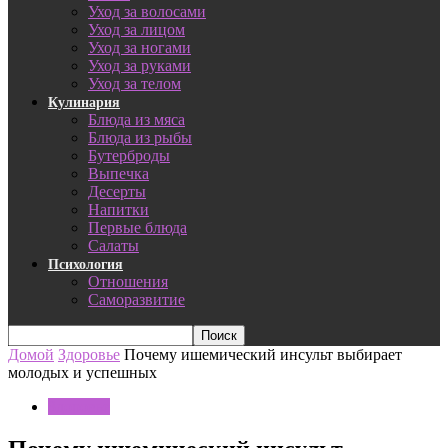
Уход за волосами
Уход за лицом
Уход за ногами
Уход за руками
Уход за телом
Кулинария
Блюда из мяса
Блюда из рыбы
Бутерброды
Выпечка
Десерты
Напитки
Первые блюда
Салаты
Психология
Отношения
Саморазвитие
Домой
Здоровье
Почему ишемический инсульт выбирает
молодых и успешных
Здоровье