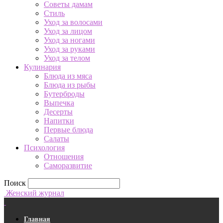
Советы дамам
Стиль
Уход за волосами
Уход за лицом
Уход за ногами
Уход за руками
Уход за телом
Кулинария
Блюда из мяса
Блюда из рыбы
Бутерброды
Выпечка
Десерты
Напитки
Первые блюда
Салаты
Психология
Отношения
Саморазвитие
Поиск
Женский журнал
Главная