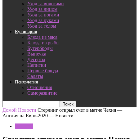
Уход за волосами
Уход за лицом
Уход за ногами
Уход за руками
Уход за телом
Кулинария
Блюда из мяса
Блюда из рыбы
Бутерброды
Выпечка
Десерты
Напитки
Первые блюда
Салаты
Психология
Отношения
Саморазвитие
Домой
Новости
Стерлинг открыл счет в матче Чехия —
Англия на Евро-2020 — Новости
Новости