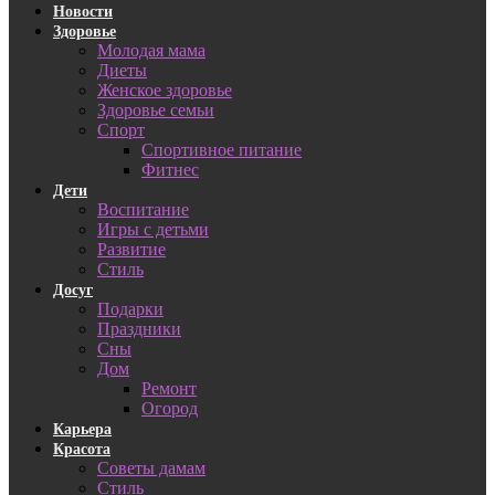
Новости
Здоровье
Молодая мама
Диеты
Женское здоровье
Здоровье семьи
Спорт
Спортивное питание
Фитнес
Дети
Воспитание
Игры с детьми
Развитие
Стиль
Досуг
Подарки
Праздники
Сны
Дом
Ремонт
Огород
Карьера
Красота
Советы дамам
Стиль