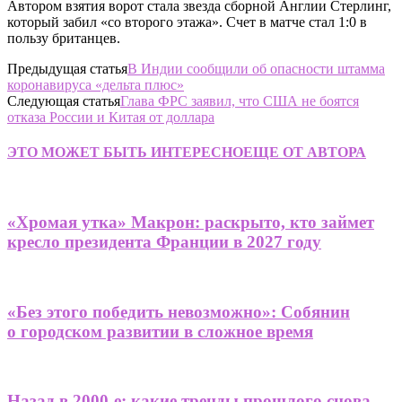
Автором взятия ворот стала звезда сборной Англии Стерлинг,
который забил «со второго этажа». Счет в матче стал 1:0 в
пользу британцев.
Предыдущая статья
В Индии сообщили об опасности штамма
коронавируса «дельта плюс»
Следующая статья
Глава ФРС заявил, что США не боятся
отказа России и Китая от доллара
ЭТО МОЖЕТ БЫТЬ ИНТЕРЕСНО
ЕЩЕ ОТ АВТОРА
«Хромая утка» Макрон: раскрыто, кто займет
кресло президента Франции в 2027 году
«Без этого победить невозможно»: Собянин
о городском развитии в сложное время
Назад в 2000-е: какие тренды прошлого снова