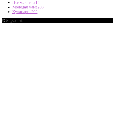
Психология
215
Молодая мама
208
Кулинария
202
© Phpua.net