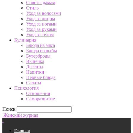
Советы дамам
Стиль
Уход за волосами
Уход за лицом
Уход за ногами
Уход за руками
Уход за телом
Кулинария
Блюда из мяса
Блюда из рыбы
Бутерброды
Выпечка
Десерты
Напитки
Первые блюда
Салаты
Психология
Отношения
Саморазвитие
Поиск
Женский журнал
Главная