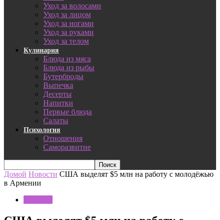
Уход за волосами
Уход за лицом
Уход за ногами
Уход за руками
Уход за телом
Кулинария
Блюда из мяса
Блюда из рыбы
Бутерброды
Выпечка
Десерты
Напитки
Первые блюда
Салаты
Психология
Отношения
Саморазвитие
Домой
Новости
США выделят $5 млн на работу с молодёжью
в Армении
Новости