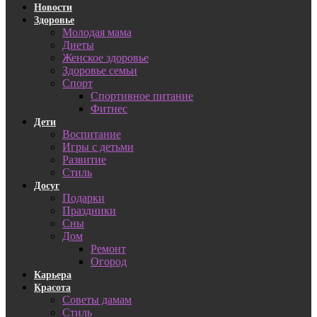
Новости
Здоровье
Молодая мама
Диеты
Женское здоровье
Здоровье семьи
Спорт
Спортивное питание
Фитнес
Дети
Воспитание
Игры с детьми
Развитие
Стиль
Досуг
Подарки
Праздники
Сны
Дом
Ремонт
Огород
Карьера
Красота
Советы дамам
Стиль