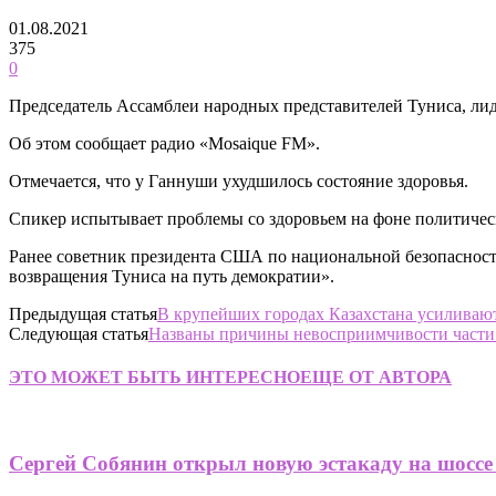
01.08.2021
375
0
Председатель Ассамблеи народных представителей Туниса, ли
Об этом сообщает радио «Mosaique FM».
Отмечается, что у Ганнуши ухудшилось состояние здоровья.
Спикер испытывает проблемы со здоровьем на фоне политическ
Ранее советник президента США по национальной безопасност
возвращения Туниса на путь демократии».
Предыдущая статья
В крупейших городах Казахстана усиливаю
Следующая статья
Названы причины невосприимчивости части 
ЭТО МОЖЕТ БЫТЬ ИНТЕРЕСНО
ЕЩЕ ОТ АВТОРА
Сергей Собянин открыл новую эстакаду на шоссе