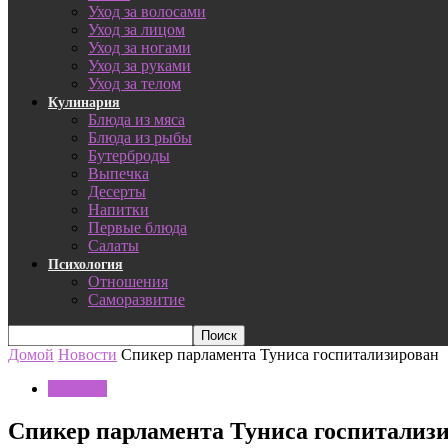
Уход за волосами
Уход за лицом
Уход за ногами
Уход за руками
Уход за телом
Кулинария
Блюда из мяса
Блюда из рыбы
Бутерброды
Выпечка
Десерты
Напитки
Первые блюда
Салаты
Психология
Отношения
Саморазвитие
Домой
Новости
Спикер парламента Туниса госпитализирован
Новости
Спикер парламента Туниса госпитализ