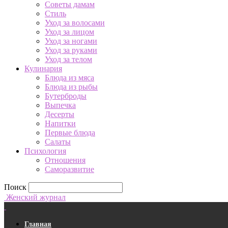
Советы дамам
Стиль
Уход за волосами
Уход за лицом
Уход за ногами
Уход за руками
Уход за телом
Кулинария
Блюда из мяса
Блюда из рыбы
Бутерброды
Выпечка
Десерты
Напитки
Первые блюда
Салаты
Психология
Отношения
Саморазвитие
Поиск
Женский журнал
Главная