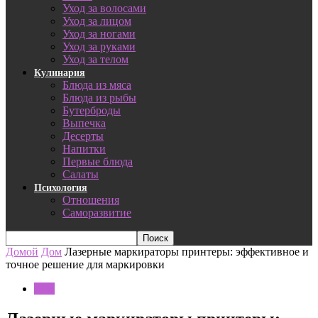
Уход за волосами
Уход за лицом
Уход за ногами
Уход за руками
Уход за телом
Кулинария
Блюда из мяса
Блюда из рыбы
Бутерброды
Выпечка
Десерты
Напитки
Первые блюда
Салаты
Психология
Отношения
Саморазвитие
Домой
Дом
Лазерные маркираторы принтеры: эффективное и
точное решение для маркировки
Дом