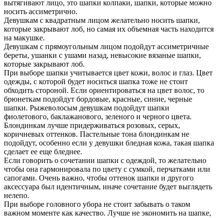
вытягивают лицо, это шапки колпаки, шапки, которые можно
носить ассиметрично.
Девушкам с квадратным лицом желательно носить шапки,
которые закрывают лоб, но самая их объемная часть находится
на макушке.
Девушкам с прямоугольным лицом подойдут ассиметричные
береты, ушанки с ушами назад, невысокие вязаные шапки,
которые закрывают лоб.
При выборе шапки учитывается цвет кожи, волос и глаз. Цвет
одежды, с которой будет носиться шапка тоже не стоит
обходить стороной. Если ориентироваться на цвет волос, то
брюнеткам подойдут бордовые, красные, синие, черные
шапки. Рыжеволосым девушкам подойдут шапки
фиолетового, баклажанового, зеленого и черного цвета.
Блондинкам лучше придерживаться розовых, серых,
коричневых оттенков. Пастельные тона блондинкам не
подойдут, особенно если у девушки бледная кожа, такая шапка
сделает ее еще бледнее.
Если говорить о сочетании шапки с одеждой, то желательно
чтобы она гармонировала по цвету с сумкой, перчатками или
сапогами. Очень важно, чтобы оттенок шапки и другого
аксессуара был идентичным, иначе сочетание будет выглядеть
нелепо.
При выборе головного убора не стоит забывать о таком
важном моменте как качество. Лучше не экономить на шапке,