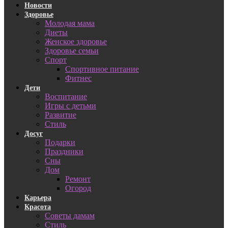
Новости
Здоровье
Молодая мама
Диеты
Женское здоровье
Здоровье семьи
Спорт
Спортивное питание
Фитнес
Дети
Воспитание
Игры с детьми
Развитие
Стиль
Досуг
Подарки
Праздники
Сны
Дом
Ремонт
Огород
Карьера
Красота
Советы дамам
Стиль