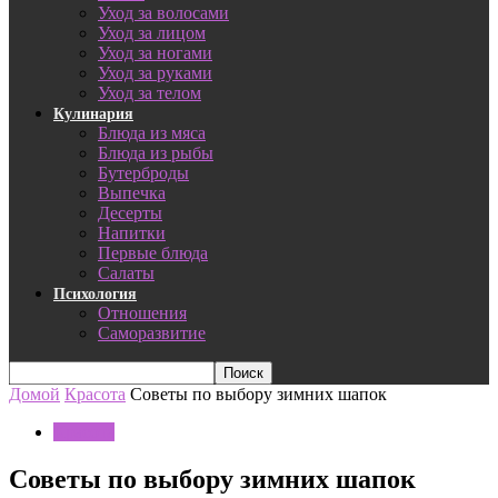
Уход за волосами
Уход за лицом
Уход за ногами
Уход за руками
Уход за телом
Кулинария
Блюда из мяса
Блюда из рыбы
Бутерброды
Выпечка
Десерты
Напитки
Первые блюда
Салаты
Психология
Отношения
Саморазвитие
Домой
Красота
Советы по выбору зимних шапок
Красота
Советы по выбору зимних шапок