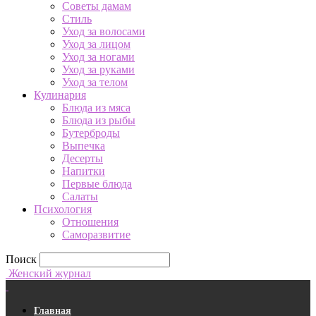
Советы дамам
Стиль
Уход за волосами
Уход за лицом
Уход за ногами
Уход за руками
Уход за телом
Кулинария
Блюда из мяса
Блюда из рыбы
Бутерброды
Выпечка
Десерты
Напитки
Первые блюда
Салаты
Психология
Отношения
Саморазвитие
Поиск
Женский журнал
Главная