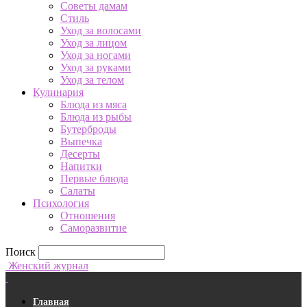
Советы дамам
Стиль
Уход за волосами
Уход за лицом
Уход за ногами
Уход за руками
Уход за телом
Кулинария
Блюда из мяса
Блюда из рыбы
Бутерброды
Выпечка
Десерты
Напитки
Первые блюда
Салаты
Психология
Отношения
Саморазвитие
Поиск
Женский журнал
Главная