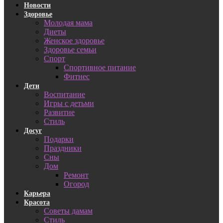
Новости
Здоровье
Молодая мама
Диеты
Женское здоровье
Здоровье семьи
Спорт
Спортивное питание
Фитнес
Дети
Воспитание
Игры с детьми
Развитие
Стиль
Досуг
Подарки
Праздники
Сны
Дом
Ремонт
Огород
Карьера
Красота
Советы дамам
Стиль