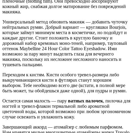
пленочные (blotting film). Они превосходно абсорбируют
кожный жир, снабжая долгое матирование без повреждений
макияжа.
Универсальный метод обновить макияж — добавить чуточку
нейтральных румян.
Добрый вариант — кругляшки Bourjois,
которые займут минимум места в косметичке, но подойдут и
каждые другие. Стоит положить в круглую баночку и
дорожный набор кремовых моно-теней, например, тауповый
оттенок Maybelline 24 Hour Color Tattoo Eyeshadow. Ими
возможно за пару минут выделить глаза для вечернего
макияжа, поскольку их несложнее несложного наносить и
тушевать пальцами.
Переходим к кистям. Кисти особого тревел-размера либо
выкручивающиеся кисти в футлярах станут хорошим
выбором. Тебе необходимо всего две (кстати, в полной мере
быть может, ты обойдешься даже одной), для пудры и румян.
Остается самая малость — пару
ватных палочек
, пилочка для
ногтей и тревел-флакон термальной либо ароматной
цветочной воды, которой возможно при любом эргономичном
случае освежить и увлажнить кожу.
Завершающий аккорд — атомайзер с любимым парфюмом.
Нам нравятся милые многоцветные атомайзеры марки Travalo.