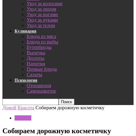
Уход за волосами
Уход за лицом
Уход за ногами
Уход за руками
Уход за телом
Кулинария
Блюда из мяса
Блюда из рыбы
Бутерброды
Выпечка
Десерты
Напитки
Первые блюда
Салаты
Психология
Отношения
Саморазвитие
Домой
Красота
Собираем дорожную косметичку
Красота
Собираем дорожную косметичку