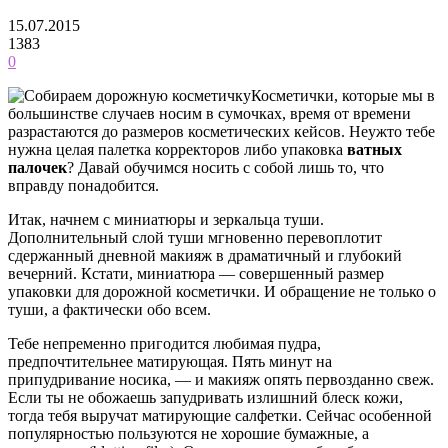
15.07.2015
1383
0
Косметички, которые мы в
большинстве случаев носим в сумочках, время от времени
разрастаются до размеров косметических кейсов. Неужто тебе
нужна целая палетка корректоров либо упаковка
ватных
палочек
? Давай обучимся носить с собой лишь то, что
вправду понадобится.
Итак, начнем с миниатюры и зеркальца туши.
Дополнительный слой туши мгновенно перевоплотит
сдержанный дневной макияж в драматичный и глубокий
вечерний. Кстати, миниатюра — совершенный размер
упаковки для дорожной косметички. И обращение не только о
туши, а фактически обо всем.
Тебе непременно пригодится любимая пудра,
предпочтительнее матирующая. Пять минут на
припудривание носика, — и макияж опять первозданно свеж.
Если ты не обожаешь запудривать излишний блеск кожи,
тогда тебя выручат матирующие салфетки. Сейчас особенной
популярностью пользуются не хорошие бумажные, а