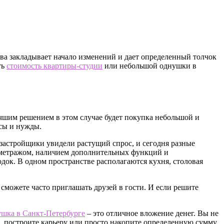
тва закладывает начало изменений и дает определенный толчок
ть
стоимость квартиры-студии
или небольшой однушки в
учшим решением в этом случае будет покупка небольшой и
осы и нужды.
застройщики увидели растущий спрос, и сегодня разные
я метражом, наличием дополнительных функций и
ок. В одном пространстве располагаются кухня, столовая
 сможете часто приглашать друзей в гости. И если решите
шка в Санкт-Петербурге
– это отличное вложение денег. Вы не
ей, построите карьеру или просто накопите определенную сумму