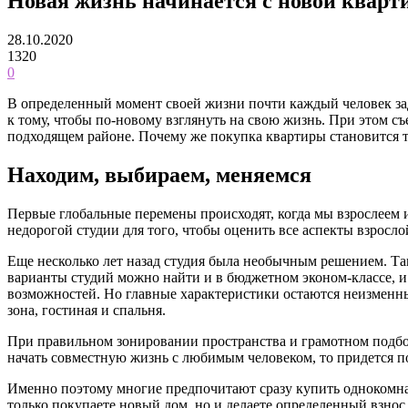
Новая жизнь начинается с новой квар
28.10.2020
1320
0
В определенный момент своей жизни почти каждый человек за
к тому, чтобы по-новому взглянуть на свою жизнь. При этом съ
подходящем районе. Почему же покупка квартиры становится т
Находим, выбираем, меняемся
Первые глобальные перемены происходят, когда мы взрослеем 
недорогой студии для того, чтобы оценить все аспекты взросл
Еще несколько лет назад студия была необычным решением. Та
варианты студий можно найти и в бюджетном эконом-классе, 
возможностей. Но главные характеристики остаются неизменны
зона, гостиная и спальня.
При правильном зонировании пространства и грамотном подборе
начать совместную жизнь с любимым человеком, то придется п
Именно поэтому многие предпочитают сразу купить однокомнат
только покупаете новый дом, но и делаете определенный взнос 