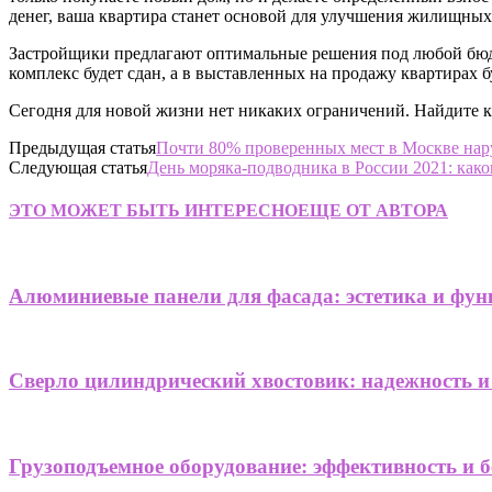
денег, ваша квартира станет основой для улучшения жилищных
Застройщики предлагают оптимальные решения под любой бюдже
комплекс будет сдан, а в выставленных на продажу квартирах б
Сегодня для новой жизни нет никаких ограничений. Найдите 
Предыдущая статья
Почти 80% проверенных мест в Москве на
Следующая статья
День моряка-подводника в России 2021: како
ЭТО МОЖЕТ БЫТЬ ИНТЕРЕСНО
ЕЩЕ ОТ АВТОРА
Алюминиевые панели для фасада: эстетика и фун
Сверло цилиндрический хвостовик: надежность и
Грузоподъемное оборудование: эффективность и б