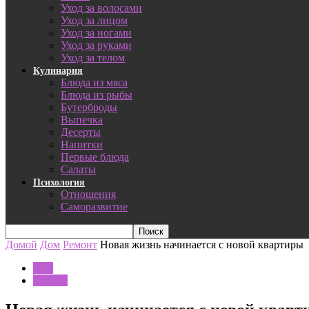
Уход за волосами
Уход за лицом
Уход за ногами
Уход за руками
Уход за телом
Кулинария
Блюда из мяса
Блюда из рыбы
Бутерброды
Выпечка
Десерты
Напитки
Первые блюда
Салаты
Психология
Отношения
Саморазвитие
Домой
Дом
Ремонт
Новая жизнь начинается с новой квартиры
Дом
Ремонт