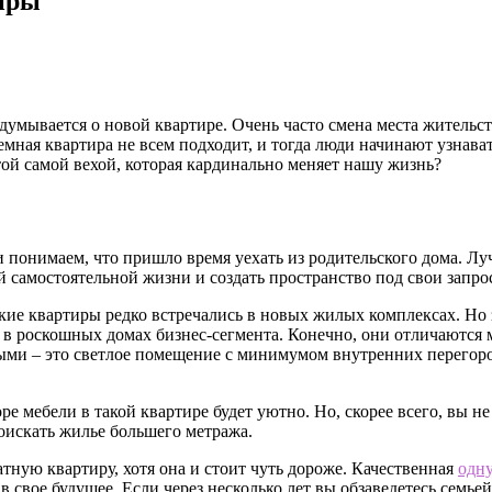
тиры
думывается о новой квартире.
Очень часто смена места жительс
емная квартира не всем подходит, и тогда люди начинают узнава
ой самой вехой, которая кардинально меняет нашу жизнь?
и понимаем, что пришло время уехать из родительского дома. Л
ой самостоятельной жизни и создать пространство под свои запр
кие квартиры редко встречались в новых жилых комплексах. Но 
и в роскошных домах бизнес-сегмента. Конечно, они отличаютс
ми – это светлое помещение с минимумом внутренних перегород
 мебели в такой квартире будет уютно. Но, скорее всего, вы не
оискать жилье большего метража.
ную квартиру, хотя она и стоит чуть дороже. Качественная
одну
в свое будущее. Если через несколько лет вы обзаведетесь семь