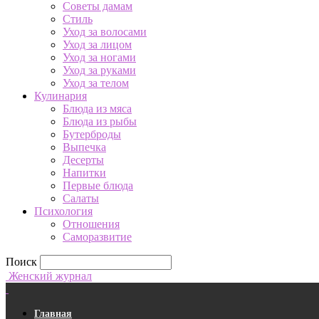
Советы дамам
Стиль
Уход за волосами
Уход за лицом
Уход за ногами
Уход за руками
Уход за телом
Кулинария
Блюда из мяса
Блюда из рыбы
Бутерброды
Выпечка
Десерты
Напитки
Первые блюда
Салаты
Психология
Отношения
Саморазвитие
Поиск
Женский журнал
Главная