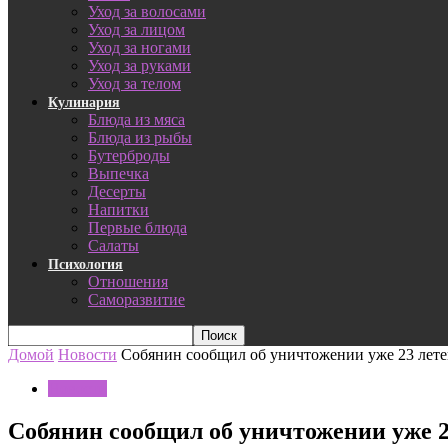
Уход за волосами
Уход за лицом
Уход за ногами
Уход за руками
Уход за телом
Кулинария
Блюда из мяса
Блюда из рыбы
Бутерброды
Выпечка
Десерты
Напитки
Первые блюда
Салаты
Психология
Отношения
Саморазвитие
Домой
Новости
Собянин сообщил об уничтожении уже 23 лет
Новости
Собянин сообщил об уничтожении уже 