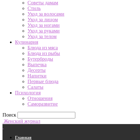
Советы дамам
Стиль
Уход за волосами
Уход за лицом
Уход за ногами
Уход за руками
Уход за телом
Кулинария
Блюда из мяса
Блюда из рыбы
Бутерброды
Выпечка
Десерты
Напитки
Первые блюда
Салаты
Психология
Отношения
Саморазвитие
Поиск
Женский журнал
Главная