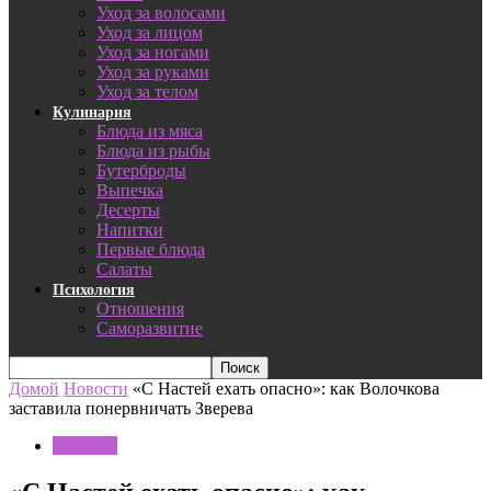
Уход за волосами
Уход за лицом
Уход за ногами
Уход за руками
Уход за телом
Кулинария
Блюда из мяса
Блюда из рыбы
Бутерброды
Выпечка
Десерты
Напитки
Первые блюда
Салаты
Психология
Отношения
Саморазвитие
Домой
Новости
«С Настей ехать опасно»: как Волочкова
заставила понервничать Зверева
Новости