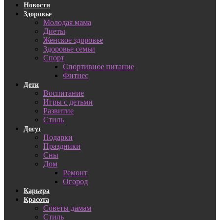
Новости
Здоровье
Молодая мама
Диеты
Женское здоровье
Здоровье семьи
Спорт
Спортивное питание
Фитнес
Дети
Воспитание
Игры с детьми
Развитие
Стиль
Досуг
Подарки
Праздники
Сны
Дом
Ремонт
Огород
Карьера
Красота
Советы дамам
Стиль