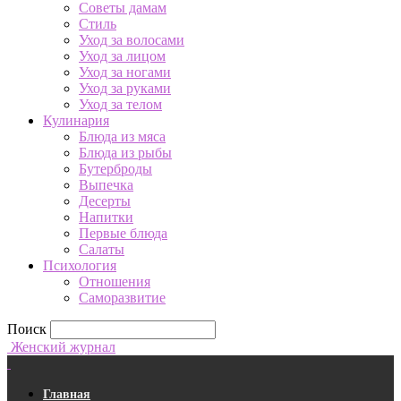
Советы дамам
Стиль
Уход за волосами
Уход за лицом
Уход за ногами
Уход за руками
Уход за телом
Кулинария
Блюда из мяса
Блюда из рыбы
Бутерброды
Выпечка
Десерты
Напитки
Первые блюда
Салаты
Психология
Отношения
Саморазвитие
Поиск
Женский журнал
Главная