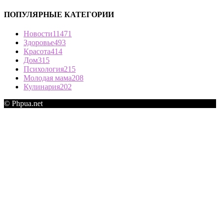
ПОПУЛЯРНЫЕ КАТЕГОРИИ
Новости
11471
Здоровье
493
Красота
414
Дом
315
Психология
215
Молодая мама
208
Кулинария
202
© Phpua.net