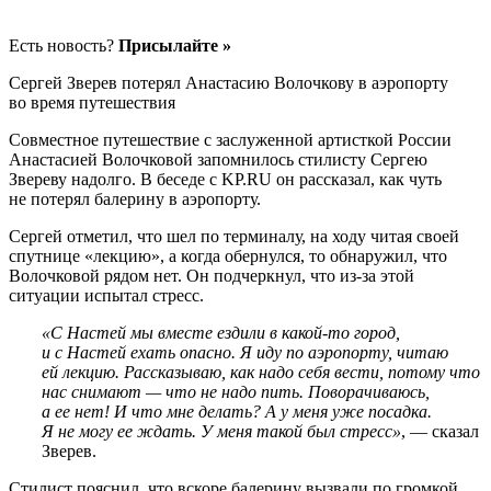
Есть новость?
Присылайте »
Сергей Зверев потерял Анастасию Волочкову в аэропорту
во время путешествия
Совместное путешествие с заслуженной артисткой России
Анастасией Волочковой запомнилось стилисту Сергею
Звереву надолго. В беседе с KP.RU он рассказал, как чуть
не потерял балерину в аэропорту.
Сергей отметил, что шел по терминалу, на ходу читая своей
спутнице «лекцию», а когда обернулся, то обнаружил, что
Волочковой рядом нет. Он подчеркнул, что из-за этой
ситуации испытал стресс.
«С Настей мы вместе ездили в какой-то город,
и с Настей ехать опасно. Я иду по аэропорту, читаю
ей лекцию. Рассказываю, как надо себя вести, потому что
нас снимают — что не надо пить. Поворачиваюсь,
а ее нет! И что мне делать? А у меня уже посадка.
Я не могу ее ждать. У меня такой был стресс»
, — сказал
Зверев.
Стилист пояснил, что вскоре балерину вызвали по громкой