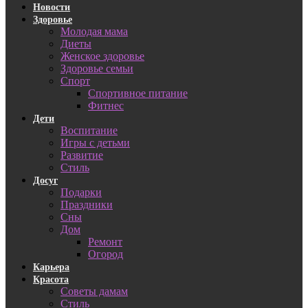
Новости
Здоровье
Молодая мама
Диеты
Женское здоровье
Здоровье семьи
Спорт
Спортивное питание
Фитнес
Дети
Воспитание
Игры с детьми
Развитие
Стиль
Досуг
Подарки
Праздники
Сны
Дом
Ремонт
Огород
Карьера
Красота
Советы дамам
Стиль