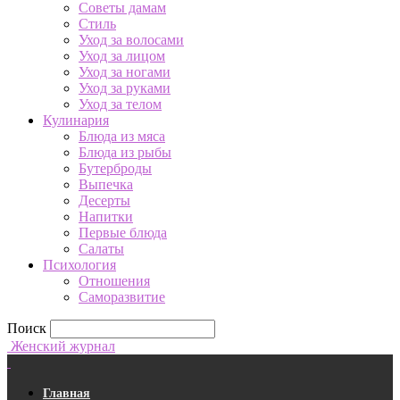
Советы дамам
Стиль
Уход за волосами
Уход за лицом
Уход за ногами
Уход за руками
Уход за телом
Кулинария
Блюда из мяса
Блюда из рыбы
Бутерброды
Выпечка
Десерты
Напитки
Первые блюда
Салаты
Психология
Отношения
Саморазвитие
Поиск
Женский журнал
Главная