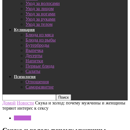
Уход за волосами
Уход за лицом
Уход за ногами
Уход за руками
Уход за телом
Кулинария
Блюда из мяса
Блюда из рыбы
Бутерброды
Выпечка
Десерты
Напитки
Первые блюда
Салаты
Психология
Отношения
Саморазвитие
Домой
Новости
Скука и холод: почему мужчины и женщины
теряют интерес к сексу
Новости