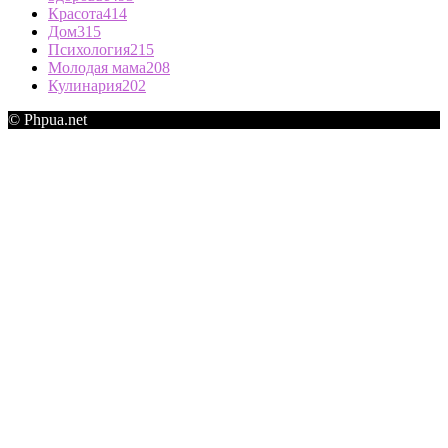
Красота
414
Дом
315
Психология
215
Молодая мама
208
Кулинария
202
© Phpua.net