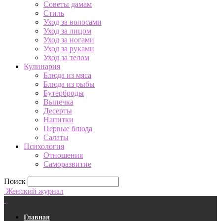
Советы дамам
Стиль
Уход за волосами
Уход за лицом
Уход за ногами
Уход за руками
Уход за телом
Кулинария
Блюда из мяса
Блюда из рыбы
Бутерброды
Выпечка
Десерты
Напитки
Первые блюда
Салаты
Психология
Отношения
Саморазвитие
Поиск
Женский журнал
Главная