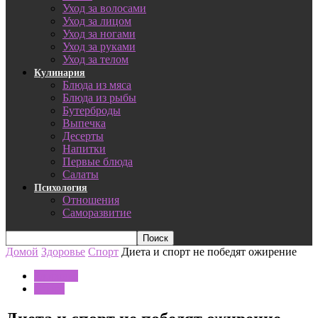
Уход за волосами
Уход за лицом
Уход за ногами
Уход за руками
Уход за телом
Кулинария
Блюда из мяса
Блюда из рыбы
Бутерброды
Выпечка
Десерты
Напитки
Первые блюда
Салаты
Психология
Отношения
Саморазвитие
Домой
Здоровье
Спорт
Диета и спорт не победят ожирение
Здоровье
Спорт