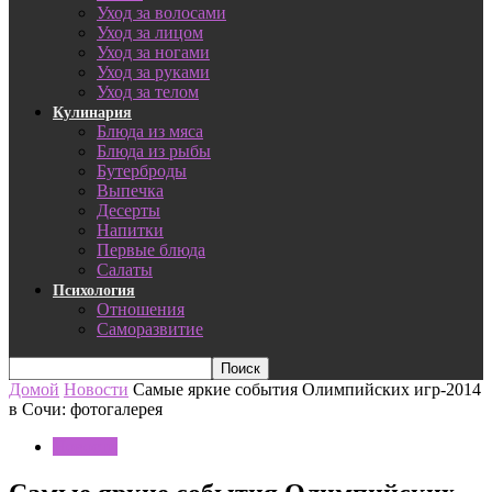
Уход за волосами
Уход за лицом
Уход за ногами
Уход за руками
Уход за телом
Кулинария
Блюда из мяса
Блюда из рыбы
Бутерброды
Выпечка
Десерты
Напитки
Первые блюда
Салаты
Психология
Отношения
Саморазвитие
Домой
Новости
Самые яркие события Олимпийских игр-2014
в Сочи: фотогалерея
Новости