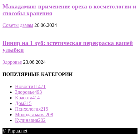
Макадамия: применение ореха в косметологии и
способы хранения
Советы дамам
26.06.2024
Винир на 1 зуб: эстетическая перекраска вашей
улыбки
Здоровье
23.06.2024
ПОПУЛЯРНЫЕ КАТЕГОРИИ
Новости
11471
Здоровье
493
Красота
414
Дом
315
Психология
215
Молодая мама
208
Кулинария
202
© Phpua.net