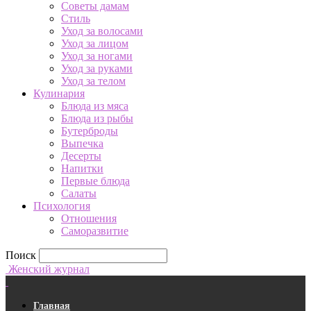
Советы дамам
Стиль
Уход за волосами
Уход за лицом
Уход за ногами
Уход за руками
Уход за телом
Кулинария
Блюда из мяса
Блюда из рыбы
Бутерброды
Выпечка
Десерты
Напитки
Первые блюда
Салаты
Психология
Отношения
Саморазвитие
Поиск
Женский журнал
Главная