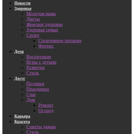
Новости
Здоровье
Молодая мама
Диеты
Женское здоровье
Здоровье семьи
Спорт
Спортивное питание
Фитнес
Дети
Воспитание
Игры с детьми
Развитие
Стиль
Досуг
Подарки
Праздники
Сны
Дом
Ремонт
Огород
Карьера
Красота
Советы дамам
Стиль