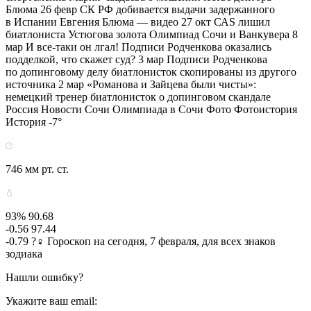
Блюма 26 февр СК РФ добивается выдачи задержанного
в Испании Евгения Блюма — видео 27 окт САS лишил
биатлониста Устюгова золота Олимпиад Сочи и Ванкувера 8
мар И все-таки он лгал! Подписи Родченкова оказались
подделкой, что скажет суд? 3 мар Подписи Родченкова
по допинговому делу биатлонисток скопированы из другого
источника 2 мар «Романова и Зайцева были чисты»:
немецкий тренер биатлонисток о допинговом скандале
Россия Новости Сочи Олимпиада в Сочи Фото Фотоистория
История -7°
746 мм рт. ст.
93% 90.68
-0.56 97.44
-0.79 ?‍♀ Гороскоп на сегодня, 7 февраля, для всех знаков
зодиака
Нашли ошибку?
Укажите ваш email: