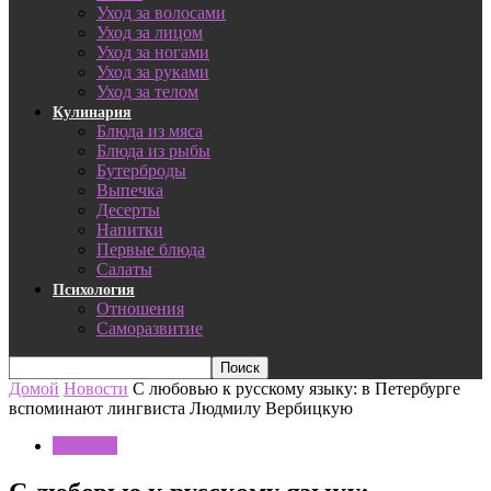
Уход за волосами
Уход за лицом
Уход за ногами
Уход за руками
Уход за телом
Кулинария
Блюда из мяса
Блюда из рыбы
Бутерброды
Выпечка
Десерты
Напитки
Первые блюда
Салаты
Психология
Отношения
Саморазвитие
Домой
Новости
С любовью к русскому языку: в Петербурге
вспоминают лингвиста Людмилу Вербицкую
Новости