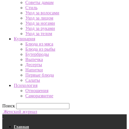
Советы дамам
Стиль
Уход за волосами
Уход за лицом
Уход за ногами
Уход за руками
Уход за телом
Кулинария
Блюда из мяса
Блюда из рыбы
Бутерброды
Выпечка
Десерты
Напитки
Первые блюда
Салаты
Психология
Отношения
Саморазвитие
Поиск
Женский журнал
Главная