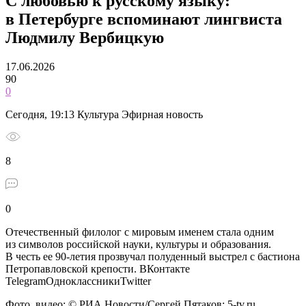
С любовью к русскому языку:
в Петербурге вспоминают лингвиста
Людмилу Вербицкую
17.06.2026
90
0
Сегодня, 19:13 Культура Эфирная новость
8
0
Отечественный филолог с мировым именем стала одним
из символов российской науки, культуры и образования.
В честь ее 90-летия прозвучал полуденный выстрел с бастиона
Петропавловской крепости.
ВКонтакте
TelegramОдноклассникиTwitter
Фото, видео: © РИА Новости/Сергей Пятаков; 5-tv.ru