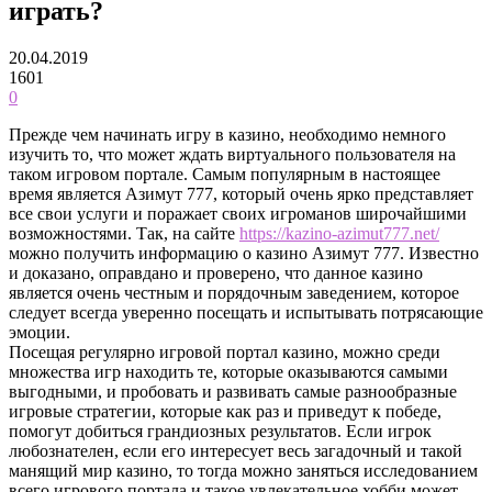
играть?
20.04.2019
1601
0
Прежде чем начинать игру в казино, необходимо немного
изучить то, что может ждать виртуального пользователя на
таком игровом портале. Самым популярным в настоящее
время является Азимут 777, который очень ярко представляет
все свои услуги и поражает своих игроманов широчайшими
возможностями. Так, на сайте
https://kazino-azimut777.net/
можно получить информацию о казино Азимут 777. Известно
и доказано, оправдано и проверено, что данное казино
является очень честным и порядочным заведением, которое
следует всегда уверенно посещать и испытывать потрясающие
эмоции.
Посещая регулярно игровой портал казино, можно среди
множества игр находить те, которые оказываются самыми
выгодными, и пробовать и развивать самые разнообразные
игровые стратегии, которые как раз и приведут к победе,
помогут добиться грандиозных результатов. Если игрок
любознателен, если его интересует весь загадочный и такой
манящий мир казино, то тогда можно заняться исследованием
всего игрового портала и такое увлекательное хобби может