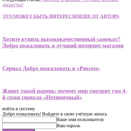
лекарства!
ЭТО МОЖЕТ БЫТЬ ИНТЕРЕСНО
ЕЩЕ ОТ АВТОРА
Хотите купить высококачественный самокат?
Добро пожаловать в лучший интернет-магазин
Сериал Добро пожаловать в «Рексем»
Живет такой парень: почему мир смотрит уже 4-
й сезон сериала «Нетипичный»
войти в систему
Добро пожаловать! Войдите в свою учётную запись
Ваше имя пользователя
Ваш пароль