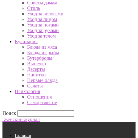
Советы дамам
Стиль
Уход за волосами
Уход за лицом
Уход за ногами
Уход за руками
Уход за телом
Кулинария
Блюда из мяса
Блюда из рыбы
Бутерброды
Выпечка
Десерты
Напитки
Первые блюда
Салаты
Психология
Отношения
Саморазвитие
Поиск
Женский журнал
Главная