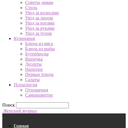
Советы дамам
Стиль
Уход за волосами
Уход за лицом
Уход за ногами
Уход за руками
Уход за телом
Кулинария
Блюда из мяса
Блюда из рыбы
Бутерброды
Выпечка
Десерты
Напитки
Первые блюда
Салаты
Психология
Отношения
Саморазвитие
Поиск
Женский журнал
Главная