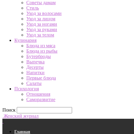
Советы дамам
Стиль
Уход за волосами
Уход за лицом
Уход за ногами
Уход за руками
Уход за телом
Кулинария
Блюда из мяса
Блюда из рыбы
Бутерброды
Выпечка
Десерты
Напитки
Первые блюда
Салаты
Психология
Отношения
Саморазвитие
Поиск
Женский журнал
Главная