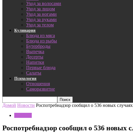
Уход за волосами
Уход за лицом
Уход за ногами
Уход за руками
Уход за телом
Кулинария
Блюда из мяса
Блюда из рыбы
Бутерброды
Выпечка
Десерты
Напитки
Первые блюда
Салаты
Психология
Отношения
Саморазвитие
Домой
Новости
Роспотребнадзор сообщил о 536 новых случая
Новости
Роспотребнадзор сообщил о 536 новых 