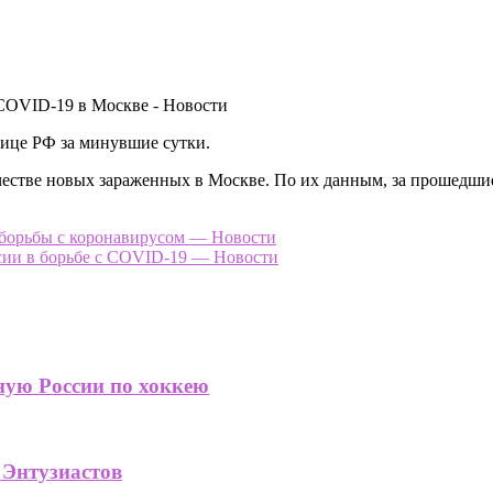
лице РФ за минувшие сутки.
естве новых зараженных в Москве. По их данным, за прошедшие
борьбы с коронавирусом — Новости
сии в борьбе с COVID-19 — Новости
ную России по хоккею
 Энтузиастов