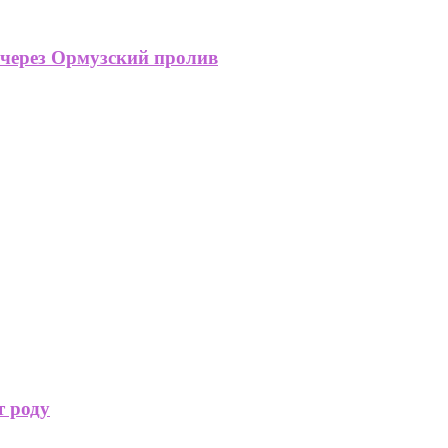
 через Ормузский пролив
т роду