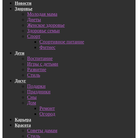
Новости
Здоровье
Молодая мама
Диеты
Женское здоровье
Здоровье семьи
Спорт
Спортивное питание
Фитнес
Дети
Воспитание
Игры с детьми
Развитие
Стиль
Досуг
Подарки
Праздники
Сны
Дом
Ремонт
Огород
Карьера
Красота
Советы дамам
Стиль