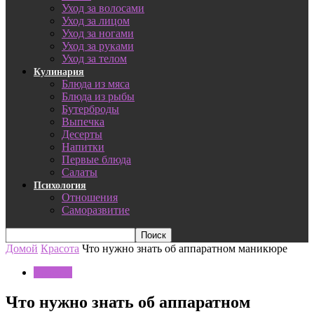
Уход за волосами
Уход за лицом
Уход за ногами
Уход за руками
Уход за телом
Кулинария
Блюда из мяса
Блюда из рыбы
Бутерброды
Выпечка
Десерты
Напитки
Первые блюда
Салаты
Психология
Отношения
Саморазвитие
Домой
Красота
Что нужно знать об аппаратном маникюре
Красота
Что нужно знать об аппаратном