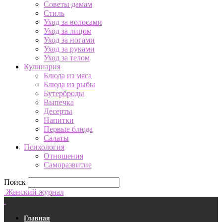
Советы дамам
Стиль
Уход за волосами
Уход за лицом
Уход за ногами
Уход за руками
Уход за телом
Кулинария
Блюда из мяса
Блюда из рыбы
Бутерброды
Выпечка
Десерты
Напитки
Первые блюда
Салаты
Психология
Отношения
Саморазвитие
Поиск
Женский журнал
Главная