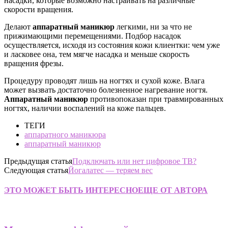
насадки, которые возможно настраивать на различные
скорости вращения.
Делают
аппаратный маникюр
легкими, ни за что не
прижимающими перемещениями. Подбор насадок
осуществляется, исходя из состояния кожи клиентки: чем уже
и ласковее она, тем мягче насадка и меньше скорость
вращения фрезы.
Процедуру проводят лишь на ногтях и сухой коже. Влага
может вызвать достаточно болезненное нагревание ногтя.
Аппаратный маникюр
противопоказан при травмированных
ногтях, наличии воспалений на коже пальцев.
ТЕГИ
аппаратного маникюра
аппаратный маникюр
Предыдущая статья
Подключать или нет цифровое ТВ?
Следующая статья
Йогалатес — теряем вес
ЭТО МОЖЕТ БЫТЬ ИНТЕРЕСНО
ЕЩЕ ОТ АВТОРА