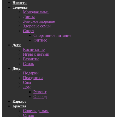
Новости
Здоровье
Молодая мама
Диеты
Женское здоровье
Здоровье семьи
Спорт
Спортивное питание
Фитнес
Дети
Воспитание
Игры с детьми
Развитие
Стиль
Досуг
Подарки
Праздники
Сны
Дом
Ремонт
Огород
Карьера
Красота
Советы дамам
Стиль