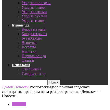
Уход за волосами
Уход за лицом
Уход за ногами
Уход за руками
Уход за телом
Кулинария
Блюда из мяса
Блюда из рыбы
Бутерброды
Выпечка
Десерты
Напитки
Первые блюда
Салаты
Психология
Отношения
Саморазвитие
Домой
Новости
Роспотребнадзор призвал следовать
санитарным правилам из-за распространения «Дельты» —
Новости
Новости