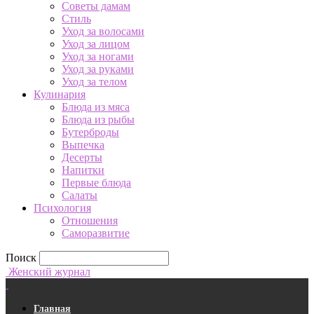
Советы дамам
Стиль
Уход за волосами
Уход за лицом
Уход за ногами
Уход за руками
Уход за телом
Кулинария
Блюда из мяса
Блюда из рыбы
Бутерброды
Выпечка
Десерты
Напитки
Первые блюда
Салаты
Психология
Отношения
Саморазвитие
Поиск
Женский журнал
Главная