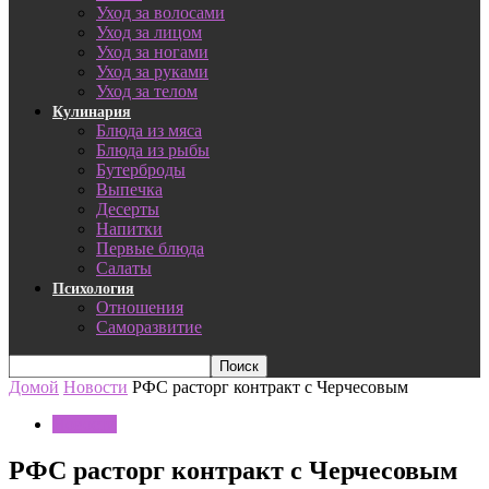
Уход за волосами
Уход за лицом
Уход за ногами
Уход за руками
Уход за телом
Кулинария
Блюда из мяса
Блюда из рыбы
Бутерброды
Выпечка
Десерты
Напитки
Первые блюда
Салаты
Психология
Отношения
Саморазвитие
Домой
Новости
РФС расторг контракт с Черчесовым
Новости
РФС расторг контракт с Черчесовым