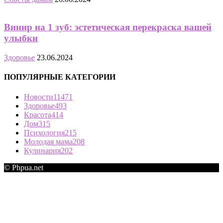
Винир на 1 зуб: эстетическая перекраска вашей
улыбки
Здоровье
23.06.2024
ПОПУЛЯРНЫЕ КАТЕГОРИИ
Новости
11471
Здоровье
493
Красота
414
Дом
315
Психология
215
Молодая мама
208
Кулинария
202
© Phpua.net