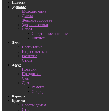
Новости
Здоровье
Молодая мама
Диеты
Женское здоровье
Здоровье семьи
Спорт
Спортивное питание
Фитнес
Дети
Воспитание
Игры с детьми
Развитие
Стиль
Досуг
Подарки
Праздники
Сны
Дом
Ремонт
Огород
Карьера
Красота
Советы дамам
Стиль