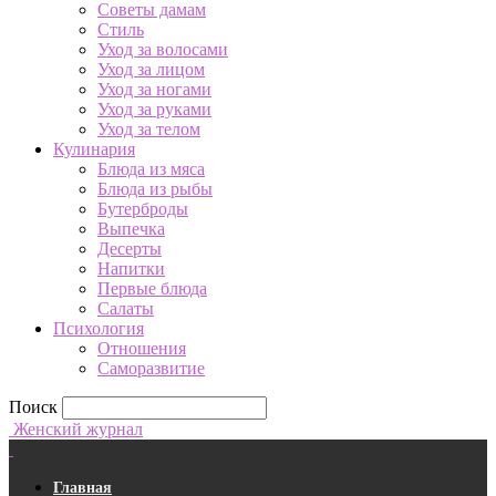
Советы дамам
Стиль
Уход за волосами
Уход за лицом
Уход за ногами
Уход за руками
Уход за телом
Кулинария
Блюда из мяса
Блюда из рыбы
Бутерброды
Выпечка
Десерты
Напитки
Первые блюда
Салаты
Психология
Отношения
Саморазвитие
Поиск
Женский журнал
Главная