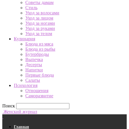
Советы дамам
Стиль
Уход за волосами
Уход за лицом
Уход за ногами
Уход за руками
Уход за телом
Кулинария
Блюда из мяса
Блюда из рыбы
Бутерброды
Выпечка
Десерты
Напитки
Первые блюда
Салаты
Психология
Отношения
Саморазвитие
Поиск
Женский журнал
Главная