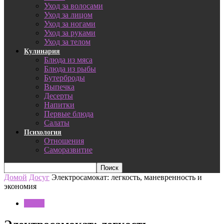
Уход за волосами
Уход за лицом
Уход за ногами
Уход за руками
Уход за телом
Кулинария
Блюда из мяса
Блюда из рыбы
Бутерброды
Выпечка
Десерты
Напитки
Первые блюда
Салаты
Психология
Отношения
Саморазвитие
Домой
Досуг
Электросамокат: легкость, маневренность и
экономия
Досуг