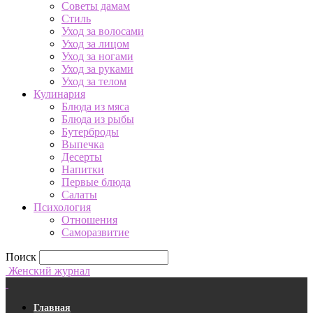
Советы дамам
Стиль
Уход за волосами
Уход за лицом
Уход за ногами
Уход за руками
Уход за телом
Кулинария
Блюда из мяса
Блюда из рыбы
Бутерброды
Выпечка
Десерты
Напитки
Первые блюда
Салаты
Психология
Отношения
Саморазвитие
Поиск
Женский журнал
Главная