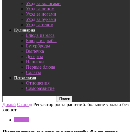
Уход за волосами
Уход за лицом
Уход за ногами
Уход за руками
Уход за телом
Кулинария
Блюда из мяса
Блюда из рыбы
Бутерброды
Выпечка
Десерты
Напитки
Первые блюда
Салаты
Психология
Отношения
Саморазвитие
Домой
Огород
Регулятор роста растений: большие урожаи без
хлопот
Огород