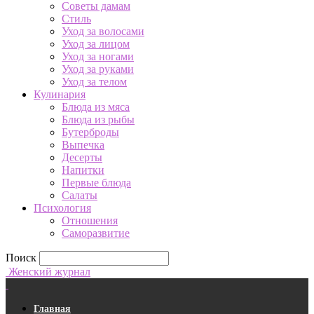
Советы дамам
Стиль
Уход за волосами
Уход за лицом
Уход за ногами
Уход за руками
Уход за телом
Кулинария
Блюда из мяса
Блюда из рыбы
Бутерброды
Выпечка
Десерты
Напитки
Первые блюда
Салаты
Психология
Отношения
Саморазвитие
Поиск
Женский журнал
Главная