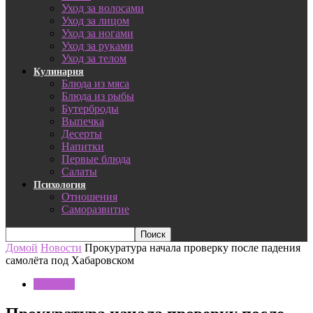
Уход за волосами
Уход за лицом
Уход за ногами
Уход за руками
Уход за телом
Кулинария
Блюда из мяса
Блюда из рыбы
Бутерброды
Выпечка
Десерты
Напитки
Первые блюда
Салаты
Психология
Отношения
Саморазвитие
Домой
Новости
Прокуратура начала проверку после падения
самолёта под Хабаровском
Новости