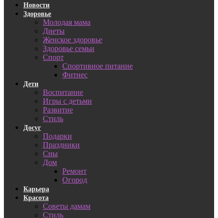
Новости
Здоровье
Молодая мама
Диеты
Женское здоровье
Здоровье семьи
Спорт
Спортивное питание
Фитнес
Дети
Воспитание
Игры с детьми
Развитие
Стиль
Досуг
Подарки
Праздники
Сны
Дом
Ремонт
Огород
Карьера
Красота
Советы дамам
Стиль