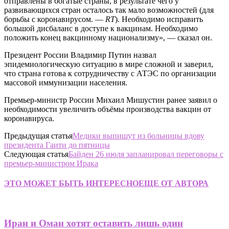
отправлены в богатые страны, в результате чего у
развивающихся стран осталось так мало возможностей (для
борьбы с коронавирусом. —
RT
). Необходимо исправить
большой дисбаланс в доступе к вакцинам. Необходимо
положить конец вакцинному национализму», — сказал он.
Президент России Владимир Путин назвал
эпидемиологическую ситуацию в мире сложной и заверил,
что страна готова к сотрудничеству с АТЭС по организации
массовой иммунизации населения.
Премьер-министр России Михаил Мишустин ранее заявил о
необходимости увеличить объёмы производства вакцин от
коронавируса.
Предыдущая статья
Медики выпишут из больницы вдову
президента Гаити до пятницы
Следующая статья
Байден 26 июля запланировал переговоры с
премьер-министром Ирака
ЭТО МОЖЕТ БЫТЬ ИНТЕРЕСНО
ЕЩЕ ОТ АВТОРА
Иран и Оман хотят оставить лишь один