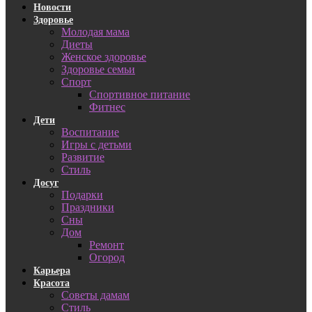
Новости
Здоровье
Молодая мама
Диеты
Женское здоровье
Здоровье семьи
Спорт
Спортивное питание
Фитнес
Дети
Воспитание
Игры с детьми
Развитие
Стиль
Досуг
Подарки
Праздники
Сны
Дом
Ремонт
Огород
Карьера
Красота
Советы дамам
Стиль