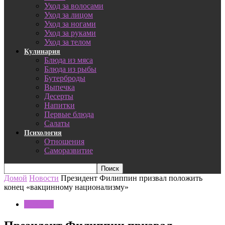
Уход за волосами
Уход за лицом
Уход за ногами
Уход за руками
Уход за телом
Кулинария
Блюда из мяса
Блюда из рыбы
Бутерброды
Выпечка
Десерты
Напитки
Первые блюда
Салаты
Психология
Отношения
Саморазвитие
Домой
Новости
Президент Филиппин призвал положить
конец «вакцинному национализму»
Новости