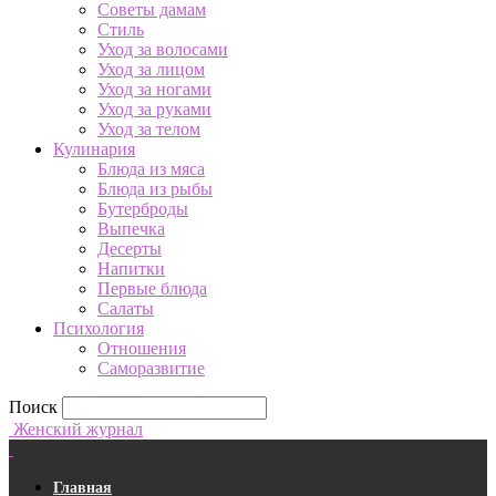
Советы дамам
Стиль
Уход за волосами
Уход за лицом
Уход за ногами
Уход за руками
Уход за телом
Кулинария
Блюда из мяса
Блюда из рыбы
Бутерброды
Выпечка
Десерты
Напитки
Первые блюда
Салаты
Психология
Отношения
Саморазвитие
Поиск
Женский журнал
Главная