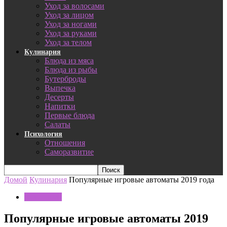
Уход за волосами
Уход за лицом
Уход за ногами
Уход за руками
Уход за телом
Кулинария
Блюда из мяса
Блюда из рыбы
Бутерброды
Выпечка
Десерты
Напитки
Первые блюда
Салаты
Психология
Отношения
Саморазвитие
Домой
Кулинария
Популярные игровые автоматы 2019 года
Кулинария
Популярные игровые автоматы 2019