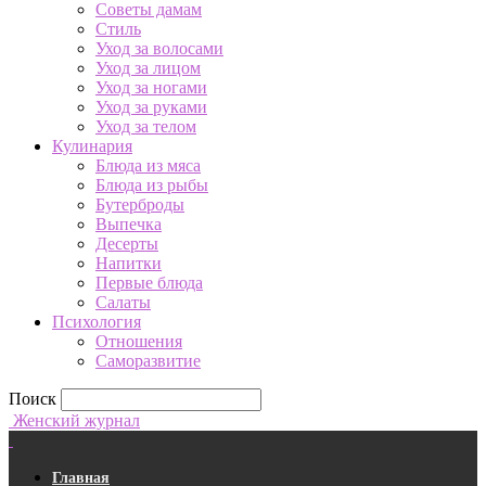
Советы дамам
Стиль
Уход за волосами
Уход за лицом
Уход за ногами
Уход за руками
Уход за телом
Кулинария
Блюда из мяса
Блюда из рыбы
Бутерброды
Выпечка
Десерты
Напитки
Первые блюда
Салаты
Психология
Отношения
Саморазвитие
Поиск
Женский журнал
Главная