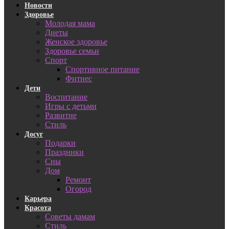
Новости
Здоровье
Молодая мама
Диеты
Женское здоровье
Здоровье семьи
Спорт
Спортивное питание
Фитнес
Дети
Воспитание
Игры с детьми
Развитие
Стиль
Досуг
Подарки
Праздники
Сны
Дом
Ремонт
Огород
Карьера
Красота
Советы дамам
Стиль