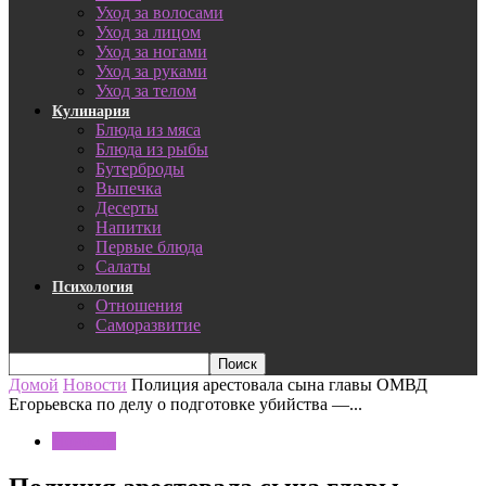
Уход за волосами
Уход за лицом
Уход за ногами
Уход за руками
Уход за телом
Кулинария
Блюда из мяса
Блюда из рыбы
Бутерброды
Выпечка
Десерты
Напитки
Первые блюда
Салаты
Психология
Отношения
Саморазвитие
Домой
Новости
Полиция арестовала сына главы ОМВД
Егорьевска по делу о подготовке убийства —...
Новости