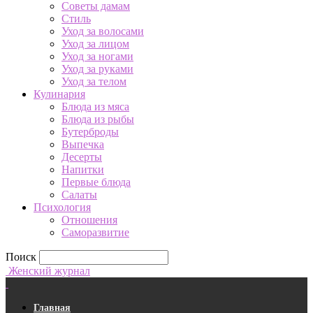
Советы дамам
Стиль
Уход за волосами
Уход за лицом
Уход за ногами
Уход за руками
Уход за телом
Кулинария
Блюда из мяса
Блюда из рыбы
Бутерброды
Выпечка
Десерты
Напитки
Первые блюда
Салаты
Психология
Отношения
Саморазвитие
Поиск
Женский журнал
Главная