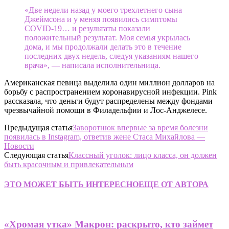
«Две недели назад у моего трехлетнего сына
Джеймсона и у меняя появились симптомы
COVID-19… и результаты показали
положительный результат. Моя семья укрылась
дома, и мы продолжали делать это в течение
последних двух недель, следуя указаниям нашего
врача», — написала исполнительница.
Американская певица выделила один миллион долларов на
борьбу с распространением коронавирусной инфекции. Pink
рассказала, что деньги будут распределены между фондами
чрезвычайной помощи в Филадельфии и Лос-Анджелесе.
Предыдущая статья
Заворотнюк впервые за время болезни
появилась в Instagram, ответив жене Стаса Михайлова —
Новости
Следующая статья
Классный уголок: лицо класса, он должен
быть красочным и привлекательным
ЭТО МОЖЕТ БЫТЬ ИНТЕРЕСНО
ЕЩЕ ОТ АВТОРА
«Хромая утка» Макрон: раскрыто, кто займет