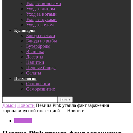
Уход за волосами
Уход за лицом
Уход за ногами
Уход за руками
Уход за телом
Кулинария
Блюда из мяса
Блюда из рыбы
Бутерброды
Выпечка
Десерты
Напитки
Первые блюда
Салаты
Психология
Отношения
Саморазвитие
Домой
Новости
Певица Pink утаила факт заражения
коронавирусной инфекцией — Новости
Новости