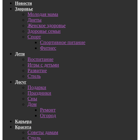
Новости
Здоровье
Молодая мама
Диеты
Женское здоровье
Здоровье семьи
Спорт
Спортивное питание
Фитнес
Дети
Воспитание
Игры с детьми
Развитие
Стиль
Досуг
Подарки
Праздники
Сны
Дом
Ремонт
Огород
Карьера
Красота
Советы дамам
Стиль