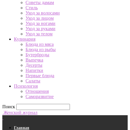
Советы дамам
Стиль
Уход за волосами
Уход за лицом
Уход за ногами
Уход за руками
Уход за телом
Кулинария
Блюда из мяса
Блюда из рыбы
Бутерброды
Выпечка
Десерты
Напитки
Первые блюда
Салаты
Психология
Отношения
Саморазвитие
Поиск
Женский журнал
Главная