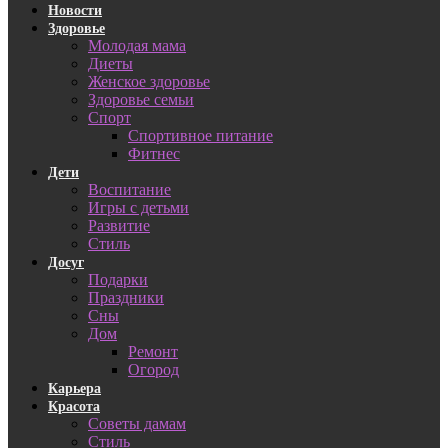
Новости
Здоровье
Молодая мама
Диеты
Женское здоровье
Здоровье семьи
Спорт
Спортивное питание
Фитнес
Дети
Воспитание
Игры с детьми
Развитие
Стиль
Досуг
Подарки
Праздники
Сны
Дом
Ремонт
Огород
Карьера
Красота
Советы дамам
Стиль