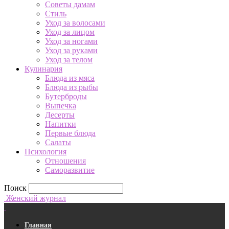
Советы дамам
Стиль
Уход за волосами
Уход за лицом
Уход за ногами
Уход за руками
Уход за телом
Кулинария
Блюда из мяса
Блюда из рыбы
Бутерброды
Выпечка
Десерты
Напитки
Первые блюда
Салаты
Психология
Отношения
Саморазвитие
Поиск
Женский журнал
Главная