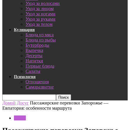
Уход за волосами
Уход за лицом
Уход за ногами
Уход за руками
Уход за телом
Кулинария
Блюда из мяса
Блюда из рыбы
Бутерброды
Выпечка
Десерты
Напитки
Первые блюда
Салаты
Психология
Отношения
Саморазвитие
Домой
Досуг
Пассажирские перевозки Запорожье —
Евпатория: особенности маршрута
Досуг