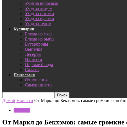
Уход за волосами
Уход за лицом
Уход за ногами
Уход за руками
Уход за телом
Кулинария
Блюда из мяса
Блюда из рыбы
Бутерброды
Выпечка
Десерты
Напитки
Первые блюда
Салаты
Психология
Отношения
Саморазвитие
Домой
Новости
От Маркл до Бекхэмов: самые громкие семейны
Новости
От Маркл до Бекхэмов: самые громкие 