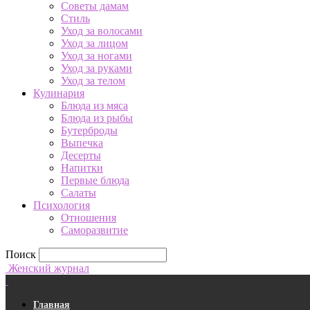
Советы дамам
Стиль
Уход за волосами
Уход за лицом
Уход за ногами
Уход за руками
Уход за телом
Кулинария
Блюда из мяса
Блюда из рыбы
Бутерброды
Выпечка
Десерты
Напитки
Первые блюда
Салаты
Психология
Отношения
Саморазвитие
Поиск
Женский журнал
Главная