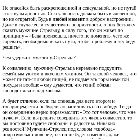
Не опасайся быть раскрепощенной и сексуальной, но не путай
это с вульгарностью.
Сексуальность должна быть выделенной,
но не открытой. Будь в
любой момент
в добром настроении.
Даже в случае если существуют неприятности, о них безтолку
сказать мужчине-Стрельцу, в силу того, что он живет по
принципу – «Беда произошла, ничего не поменять, чего же
горевать, необходимо искать пути, чтобы проблему и эту беду
решить».
Чем удержать мужчину-Стрельца?
К сожалению, мужчину-Стрельца нереально подкупить
семейным уютом и вкусным ужином. Он таковой человек, что
может питаться любой пищей, не подмечать горы немытой
посуды и вообще – ему думается, что гений обязан
господствовать над хаосом.
А будет отлично, если ты станешь для него втором и
товарищем, если не будешь ограничивать его свободу. Тогда
он совершенно верно поразмыслит: «Это тот человек, что мне
нужен». Если вы решите совершить эту жизнь совместно, то
вы постоянно будете свободны и радостны. Никаких
ревностей! Мужчина-Стрелец под словом «свобода»
подразумевает доверие, т.е. он не будет изменять, даже