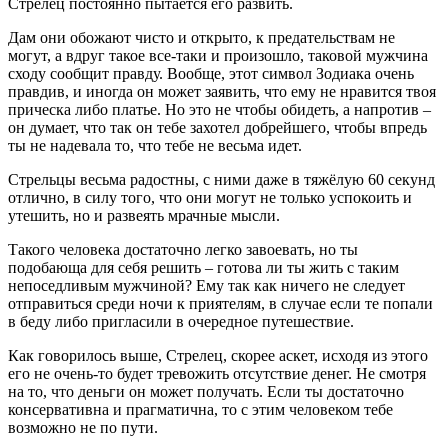
Стрелец постоянно пытается его развить.
Дам они обожают чисто и открыто, к предательствам не
могут, а вдруг такое все-таки и произошло, таковой мужчина
сходу сообщит правду.
Вообще, этот символ Зодиака очень
правдив, и иногда он может заявить, что ему не нравится твоя
прическа либо платье. Но это не чтобы обидеть, а напротив –
он думает, что так он тебе захотел добрейшего, чтобы впредь
ты не надевала то, что тебе не весьма идет.
Стрельцы весьма радостны, с ними даже в тяжёлую 60 секунд
отлично, в силу того, что они могут не только успокоить и
утешить, но и развеять мрачные мысли.
Такого человека достаточно легко завоевать, но ты
подобающа для себя решить – готова ли ты жить с таким
непоседливым мужчиной? Ему так как ничего не следует
отправиться среди ночи к приятелям, в случае если те попали
в беду либо пригласили в очередное путешествие.
Как говорилось выше, Стрелец, скорее аскет, исходя из этого
его не очень-то будет тревожить отсутствие денег. Не смотря
на то, что деньги он может получать. Если ты достаточно
консервативна и прагматична, то с этим человеком тебе
возможно не по пути.