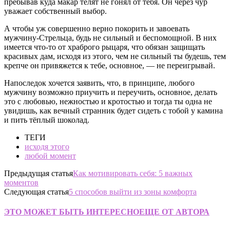
пребывав куда макар телят не гонял от тебя.
Он через чур
уважает собственный выбор.
А чтобы уж совершенно верно покорить и завоевать
мужчину-Стрельца, будь не сильный и беспомощной. В них
имеется что-то от храброго рыцаря, что обязан защищать
красивых дам, исходя из этого, чем не сильный ты будешь, тем
крепче он привяжется к тебе, основное, — не переигрывай.
Напоследок хочется заявить, что, в принципе, любого
мужчину возможно приучить и переучить, основное, делать
это с любовью, нежностью и кротостью и тогда ты одна не
увидишь, как вечный странник будет сидеть с тобой у камина
и пить тёплый шоколад.
ТЕГИ
исходя этого
любой момент
Предыдущая статья
Как мотивировать себя: 5 важных
моментов
Следующая статья
5 способов выйти из зоны комфорта
ЭТО МОЖЕТ БЫТЬ ИНТЕРЕСНО
ЕЩЕ ОТ АВТОРА