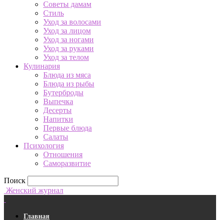
Советы дамам
Стиль
Уход за волосами
Уход за лицом
Уход за ногами
Уход за руками
Уход за телом
Кулинария
Блюда из мяса
Блюда из рыбы
Бутерброды
Выпечка
Десерты
Напитки
Первые блюда
Салаты
Психология
Отношения
Саморазвитие
Поиск
Женский журнал
Главная