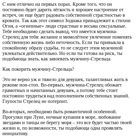
С ним отлично на первых порах. Кроме того, что он
постоянно будет дарить лёгкость и хорошее настроение от
встреч, он еще будет радовать собственной страстностью в
кровати.
Так как этот символ Зодиака принадлежит к стихии
Огня, а «огненные» люди страстные и весьма сексуальные.
Тебе необходимо сделать вывод, что имеется мужчина-
Стрелец для тебя: желание и мимолётное увлечение поменять
собственную жизнь либо неточность. Если ты привыкла к
спокойному образу судьбы, то не следует этим мужчиной
увлекаться действительно. Но если ты готова на риск, ты
подобающа знать, как завоевать мужчину-Стрельца.
Как покорить мужчину-Стрельца?
Это не верно уж и тяжело для девушек, талантливых жить в
режиме нон-стоп. Во-первых, мужчина-Стрелец обожает
грамотных и начитанных девушек, а потому тебе стоит
постоянно трудиться над пополнением собственных знаний.
Глупости Стрелец не потерпит.
Во-вторых, необходимо быть романтичной особенной.
Прогулки при Луне, ночные купания в море, любование
звездами и танцы не берегу моря – это все будет частью твоей
жизни и, по возможности, ты подобающа одна проявлять
инициативу.