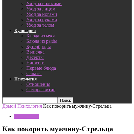
Уход за волосами
Уход за лицом
Уход за ногами
Уход за руками
Уход за телом
Кулинария
Блюда из мяса
Блюда из рыбы
Бутерброды
Выпечка
Десерты
Напитки
Первые блюда
Салаты
Психология
Отношения
Саморазвитие
Домой
Психология
Как покорить мужчину-Стрельца
Психология
Как покорить мужчину-Стрельца