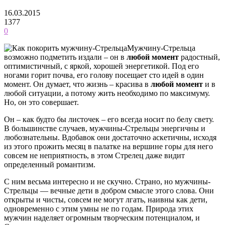
16.03.2015
1377
0
Мужчину-Стрельца
возможно подметить издали – он в
любой момент
радостный,
оптимистичный, с яркой, хорошей энергетикой. Под его
ногами горит почва, его голову посещает сто идей в один
момент. Он думает, что жизнь – красива в
любой момент
и в
любой ситуации, а потому жить необходимо по максимуму.
Но, он это совершает.
Он – как будто бы листочек – его всегда носит по белу свету.
В большинстве случаев, мужчины-Стрельцы энергичны и
любознательны. Вдобавок они достаточно аскетичны, исходя
из этого прожить месяц в палатке на вершине горы для него
совсем не неприятность, в этом Стрелец даже видит
определенный романтизм.
С ним весьма интересно и не скучно. Страно, но мужчины-
Стрельцы — вечные дети в добром смысле этого слова. Они
открыты и чисты, совсем не могут лгать, наивны как дети,
одновременно с этим умны не по годам. Природа этих
мужчин наделяет огромным творческим потенциалом, и