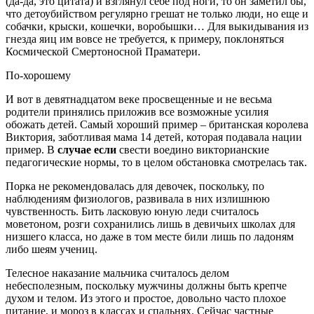
(да-да, это цитата) и взглянул себе под ноги, то он заметил бы,
что детоубийством регулярно грешат не только люди, но еще и
собачки, крыски, кошечки, воробышки…
Для выкидывания из
гнезда яиц им вовсе не требуется, к примеру, поклоняться
Космической Смертоносной Праматери.
По-хорошему
И вот в девятнадцатом веке просвещенные и не весьма
родители принялись приложив все возможные усилия
обожать детей. Самый хороший пример – британская королева
Виктория, заботливая мама 14 детей, которая подавала нации
пример. В
случае если
свести воедино викторианские
педагогические нормы, то в целом обстановка смотрелась так.
Порка не рекомендовалась для девочек, поскольку, по
наблюдениям физиологов, развивала в них излишнюю
чувственность. Бить ласковую юную леди считалось
моветоном, розги сохранились лишь в девичьих школах для
низшего класса, но даже в том месте били лишь по ладоням
либо шеям учениц.
Телесное наказание мальчика считалось делом
небесполезным, поскольку мужчины должны быть крепче
духом и телом. Из этого и простое, довольно часто плохое
питание, и мороз в классах и спальнях. Сейчас частные