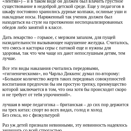
«лентяй») – и в таком виде он должен был влачить грустное
существование в недоброй детской среде. Еще у педагогов в
шкафу постоянно хранились дурные колпаки, ослиные уши и
накладные носы. Наряженный так ученик должен был
находиться на стуле на протяжении неспециализированных
обедов либо занятий в классе.
Дать лекарство – горькое, с мерзким запахом, для пущей
назидательности вызывающее нарушение желудка. Считалось,
что смесь и касторка серы с патокой еще и нужны для
здоровья, так что чем чаще их дают непослушным детям, тем
лучше.
Все эти виды наказания считались передовыми,
«гигиеническими», но Чарльз Диккенс думал по-второму:
«Большое количество жертв таких передовых совокупностей
воспитания предпочли бы им простую трепку, преимущество
которой заключается в том, что она хотя бы происходит скоро
и не требует от тебя упрочнений».
лучшая в мире педагогика – британская – до сих пор держится
на трех китах: спорт во всех видах, голод и холод
Без секса, но с физкультурой
Раз уж детей признали невинными, эту невинность надеялось
защищать со всей строгостью.