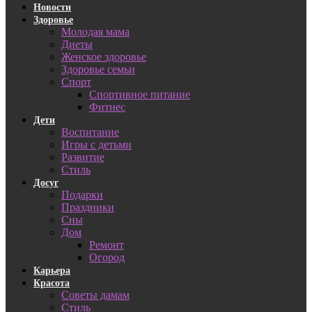
Новости
Здоровье
Молодая мама
Диеты
Женское здоровье
Здоровье семьи
Спорт
Спортивное питание
Фитнес
Дети
Воспитание
Игры с детьми
Развитие
Стиль
Досуг
Подарки
Праздники
Сны
Дом
Ремонт
Огород
Карьера
Красота
Советы дамам
Стиль