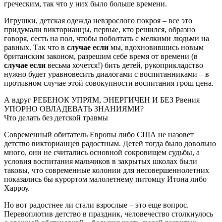
греческим, так что у них было больше времени.
Игрушки, детская одежда невзрослого покроя – все это
придумали викторианцы, первые, кто решился, образно
говоря, сесть на пол, чтобы поболтать с мелкими людьми на
равных. Так что в
случае если
мы, вдохновившись новым
британским законом, разрешим себе время от времени (в
случае если
весьма хочется!) бить детей, рукоприкладство
нужно будет уравновесить диалогами с воспитанниками – в
противном случае этой совокупности воспитания грош цена.
А вдруг РЕБЕНОК УПРЯМ, ЭНЕРГИЧЕН И БЕЗ Рвения
УПОРНО ОВЛАДЕВАТЬ ЗНАНИЯМИ?
Что делать без детской травмы
Современный обитатель Европы либо США не назовет
детство викторианцев радостным. Детей тогда было довольно
много, они не считались основной сокровищем судьбы, а
условия воспитания мальчиков в закрытых школах были
таковы, что современные колонии для несовершеннолетних
показались бы курортом малолетнему питомцу Итона либо
Харроу.
Но вот радостнее ли стали взрослые – это еще вопрос.
Перевоплотив детство в праздник, человечество столкнулось