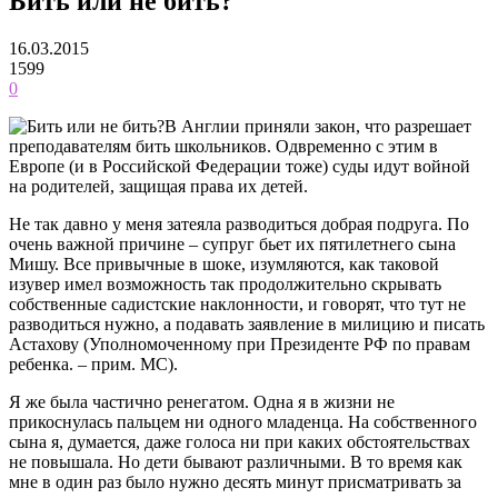
Бить или не бить?
16.03.2015
1599
0
В Англии приняли закон, что разрешает
преподавателям бить школьников. Одвременно с этим в
Европе (и в Российской Федерации тоже) суды идут войной
на родителей, защищая права их детей.
Не так давно у меня затеяла разводиться добрая подруга. По
очень важной причине – супруг бьет их пятилетнего сына
Мишу. Все привычные в шоке, изумляются, как таковой
изувер имел возможность так продолжительно скрывать
собственные садистские наклонности, и говорят, что тут не
разводиться нужно, а подавать заявление в милицию и писать
Астахову (Уполномоченному при Президенте РФ по правам
ребенка. – прим. МС).
Я же была частично ренегатом. Одна я в жизни не
прикоснулась пальцем ни одного младенца. На собственного
сына я, думается, даже голоса ни при каких обстоятельствах
не повышала. Но дети бывают различными. В то время как
мне в один раз было нужно десять минут присматривать за