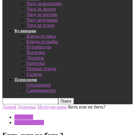
Уход за волосами
Уход за лицом
Уход за ногами
Уход за руками
Уход за телом
Кулинария
Блюда из мяса
Блюда из рыбы
Бутерброды
Выпечка
Десерты
Напитки
Первые блюда
Салаты
Психология
Отношения
Саморазвитие
Домой
Здоровье
Молодая мама
Бить или не бить?
Здоровье
Молодая мама