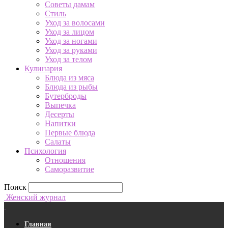
Советы дамам
Стиль
Уход за волосами
Уход за лицом
Уход за ногами
Уход за руками
Уход за телом
Кулинария
Блюда из мяса
Блюда из рыбы
Бутерброды
Выпечка
Десерты
Напитки
Первые блюда
Салаты
Психология
Отношения
Саморазвитие
Поиск
Женский журнал
Главная