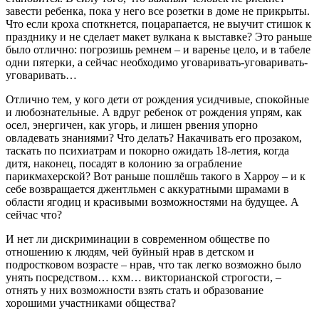
завести ребенка, пока у него все розетки в доме не прикрыты.
Что если кроха споткнется, поцарапается, не выучит стишок к
празднику и не сделает макет вулкана к выставке? Это раньше
было отлично: погрозишь ремнем – и варенье цело, и в табеле
одни пятерки, а сейчас необходимо уговаривать-уговаривать-
уговаривать…
Отлично тем, у кого дети от рождения усидчивые, спокойные
и любознательные. А вдруг ребенок от рождения упрям, как
осел, энергичен, как угорь, и лишен рвения упорно
овладевать знаниями? Что делать? Накачивать его прозаком,
таскать по психиатрам и покорно ожидать 18-летия, когда
дитя, наконец, посадят в колонию за ограбление
парикмахерской? Вот раньше пошлёшь такого в Харроу – и к
себе возвращается джентльмен с аккуратными шрамами в
области ягодиц и красивыми возможностями на будущее.
А
сейчас что?
И нет ли дискриминации в современном обществе по
отношению к людям, чей буйный нрав в детском и
подростковом возрасте – нрав, что так легко возможно было
унять посредством… кхм… викторианской строгости, –
отнять у них возможности взять стать и образование
хорошими участниками общества?