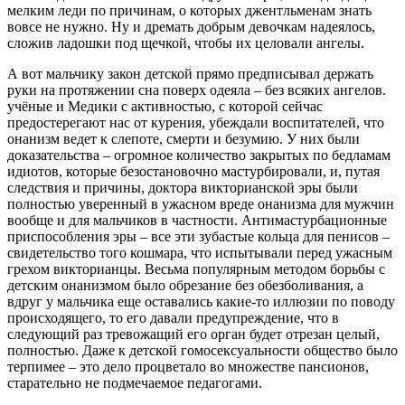
мелким леди по причинам, о которых джентльменам знать
вовсе не нужно. Ну и дремать добрым девочкам надеялось,
сложив ладошки под щечкой, чтобы их целовали ангелы.
А вот мальчику закон детской прямо предписывал держать
руки на протяжении сна поверх одеяла – без всяких ангелов.
учёные и Медики с активностью, с которой сейчас
предостерегают нас от курения, убеждали воспитателей, что
онанизм ведет к слепоте, смерти и безумию. У них были
доказательства – огромное количество закрытых по бедламам
идиотов, которые безостановочно мастурбировали, и, путая
следствия и причины, доктора викторианской эры были
полностью уверенный в ужасном вреде онанизма для мужчин
вообще и для мальчиков в частности. Антимастурбационные
приспособления эры – все эти зубастые кольца для пенисов –
свидетельство того кошмара, что испытывали перед ужасным
грехом викторианцы. Весьма популярным методом борьбы с
детским онанизмом было обрезание без обезболивания, а
вдруг у мальчика еще оставались какие-то иллюзии по поводу
происходящего, то его давали предупреждение, что в
следующий раз тревожащий его орган будет отрезан целый,
полностью. Даже к детской гомосексуальности общество было
терпимее – это дело процветало во множестве пансионов,
старательно не подмечаемое педагогами.