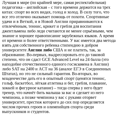
Лучшая в мире (по крайней мере, самая респектабельная)
педагогика – английская – с того времени держится на трех
китах: спорт во всех видах, голод и холод. В силу того, что
все это отлично оказывает помощь от похоти. Спортивные
удачи и в Ветхой, и в Новой Англии приравниваются к
отвлечённым, теннис, крикет и гребля для воспитания
джентльмена либо леди считаются не менее серьёзными, чем
знание и хорошее правописание зарубежных языков. А время
от времени и более ответственными. У вас имеется два метода
взять для собственного ребенка стипендию в добром
университете
Англии либо
США и не платить, так, за
образование. Во-первых, выдрессировать его до таковой
степени, что он сдаст GCE Advanced Level на 24 балла (это
наподобие отечественного единого госэкзамена в Англии)
либо SAT на 2400 и ACT на 36 (аналог ЕГЭ в Соединенных
Штатах), но это не сильный гарантия. Во-вторых, во
младенчестве дать его в опытный спорт (ценятся теннис,
гольф, баскетбол, лёгкая атлетика и бег, гребля, плавание,
хоккей и фигурное катание) – тогда сперва у него будет
тренер, что начнёт бить малыша за вас и сделает из него
чемпиона, а позже чемпиона у вас с руками оторвет
университет, престиж которого до сих пор определяется
числом прочих героев и олимпийцев спорта среди
выпускников и студентов.