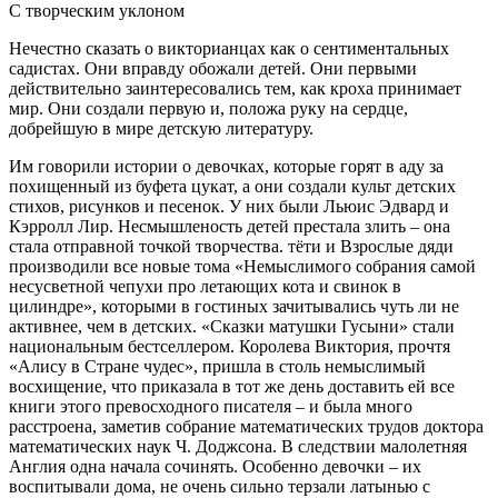
С творческим уклоном
Нечестно сказать о викторианцах как о сентиментальных
садистах. Они вправду обожали детей. Они первыми
действительно заинтересовались тем, как кроха принимает
мир. Они создали первую и, положа руку на сердце,
добрейшую в мире детскую литературу.
Им говорили истории о девочках, которые горят в аду за
похищенный из буфета цукат, а они создали культ детских
стихов, рисунков и песенок. У них были Льюис Эдвард и
Кэрролл Лир. Несмышленость детей престала злить – она
стала отправной точкой творчества. тёти и Взрослые дяди
производили все новые тома «Немыслимого собрания самой
несусветной чепухи про летающих кота и свинок в
цилиндре», которыми в гостиных зачитывались чуть ли не
активнее, чем в детских. «Сказки матушки Гусыни» стали
национальным бестселлером. Королева Виктория, прочтя
«Алису в Стране чудес», пришла в столь немыслимый
восхищение, что приказала в тот же день доставить ей все
книги этого превосходного писателя – и была много
расстроена, заметив собрание математических трудов доктора
математических наук Ч.
Доджсона. В следствии малолетняя
Англия одна начала сочинять. Особенно девочки – их
воспитывали дома, не очень сильно терзали латынью с