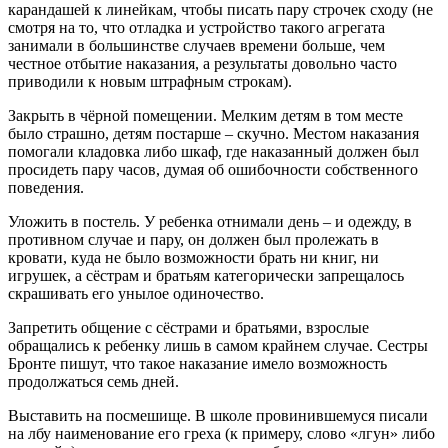
карандашей к линейкам, чтобы писать пару строчек сходу (не
смотря на то, что отладка и устройство такого агрегата
занимали в большинстве случаев времени больше, чем
честное отбытие наказания, а результаты довольно часто
приводили к новым штрафным строкам).
Закрыть в чёрной помещении. Мелким детям в том месте
было страшно, детям постарше – скучно. Местом наказания
помогали кладовка либо шкаф, где наказанный должен был
просидеть пару часов, думая об ошибочности собственного
поведения.
Уложить в постель. У ребенка отнимали день – и одежду, в
противном случае и пару, он должен был пролежать в
кровати, куда не было возможности брать ни книг, ни
игрушек, а сёстрам и братьям категорически запрещалось
скрашивать его унылое одиночество.
Запретить общение с сёстрами и братьями, взрослые
обращались к ребенку лишь в самом крайнем случае. Сестры
Бронте пишут, что такое наказание имело возможность
продолжаться семь дней.
Выставить на посмешище. В школе провинившемуся писали
на лбу наименование его греха (к примеру, слово «лгун» либо