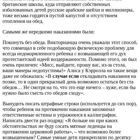
британские школы, куда отправляют собственных
избалованных детей русские арабские шейхи и миллионеры,
тоже весьма гордятся пустой капустой и отсутствием
отопления на обед.
Самыми же нередкими наказаниями были:
Покинуть без обеда. Викторианцы очень уважали этот способ,
что совмещал в себе подобающую физическую проблему для
всегда недокормленного ребенка с возвышающей его дух
протестантской идеей воздержанности. Помимо этого, он был
очень приличен: «Мисс, выйдите, прошу вас, из-за стола,
ваши манеры недопустимы!» Алиса у Кэрролла на такие вещи
даже не обижалась: «В
случае если
откладывать наказания на
позже, то в один прекрасный день возможно остаться без ста
обедов… Не смотря на то, что это еще ничего – хуже, если бы
нужно было съесть сто обедов сходу».
Вынудить писать штрафные строки (используется до сих пор),
чтобы ребенок на протяжении наказания запоминал
ответственные истины и упражнялся в каллиграфии.
Написать двести раз подряд: «Я больше ни при каких
обстоятельствах не буду сосать мятные леденцы на
протяжении церковной работы», – что возможно более
возвышенным? Самые умные дети прикрепляли по десятку