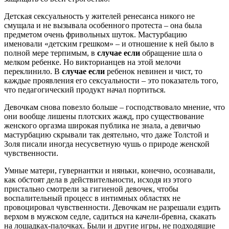
Детская сексуальность у жителей ренесанса никого не
смущала и не вызывала особенного протеста – она была
предметом очень фривольных шуток. Мастурбацию
именовали «детским грешком» – и отношение к ней было в
полной мере терпимым, в
случае если
обращение шла о
мелком ребенке.
Но викторианцев на этой мелочи
переклинило. В
случае если
ребенок невинен и чист, то
каждые проявления его сексуальности – это показатель того,
что педагогический продукт начал портиться.
Девочкам снова повезло больше – господствовало мнение, что
они вообще лишены плотских жажд, про существование
женского оргазма широкая публика не знала, а девичью
мастурбацию скрывали так деятельно, что даже Толстой и
Золя писали иногда несусветную чушь о природе женской
чувственности.
Умные матери, гувернантки и няньки, конечно, осознавали,
как обстоят дела в действительности, исходя из этого
пристально смотрели за гигиеной девочек, чтобы
воспалительный процесс в интимных областях не
провоцировал чувственности. Девочкам не разрешали ездить
верхом в мужском седле, садиться на качели-бревна, скакать
на лошадках-палочках. Были и другие игры, не подходящие