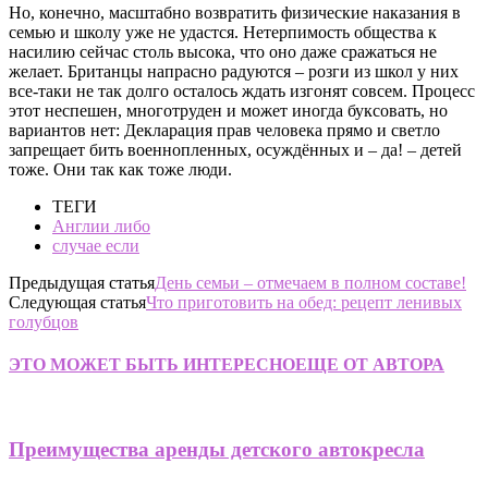
Но, конечно, масштабно возвратить физические наказания в
семью и школу уже не удастся. Нетерпимость общества к
насилию сейчас столь высока, что оно даже сражаться не
желает. Британцы напрасно радуются – розги из школ у них
все-таки не так долго осталось ждать изгонят совсем. Процесс
этот неспешен, многотруден и может иногда буксовать, но
вариантов нет: Декларация прав человека прямо и светло
запрещает бить военнопленных, осуждённых и – да! – детей
тоже. Они так как тоже люди.
ТЕГИ
Англии либо
случае если
Предыдущая статья
День семьи – отмечаем в полном составе!
Следующая статья
Что приготовить на обед: рецепт ленивых
голубцов
ЭТО МОЖЕТ БЫТЬ ИНТЕРЕСНО
ЕЩЕ ОТ АВТОРА
Преимущества аренды детского автокресла