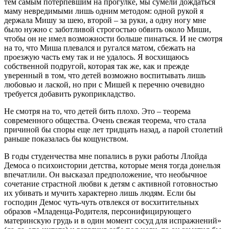
тем самым потерпевшим на прогулке, мы сумели дождаться
маму невредимыми лишь одним методом: одной рукой я
держала Мишу за шею, второй – за руки, а одну ногу мне
было нужно с заботливой строгостью обвить около Миши,
чтобы он не имел возможности больше пинаться.
И не смотря
на то, что Миша плевался и ругался матом, сбежать на
проезжую часть ему так и не удалось. Я восхищаюсь
собственной подругой, которая так же, как и прежде
уверенный в том, что детей возможно воспитывать лишь
любовью и лаской, но при с Мишей к перечню очевидно
требуется добавить рукоприкладство.
Не смотря на то, что детей бить плохо. Это – теорема
современного общества. Очень свежая теорема, что стала
причиной бы споры еще лет тридцать назад, а парой столетий
раньше показалась бы кощунством.
В годы студенчества мне попались в руки работы Ллойда
Демоса о психоистории детства, которые меня тогда донельзя
впечатлили. Он высказал предположение, что необычное
сочетание страстной любви к детям с активной готовностью
их убивать и мучить характерно лишь людям. Если бы
господин Демос чуть-чуть отвлекся от восхитительных
образов «Младенца-Родителя, персонифицирующего
материнскую грудь и в один момент сосуд для испражнений»