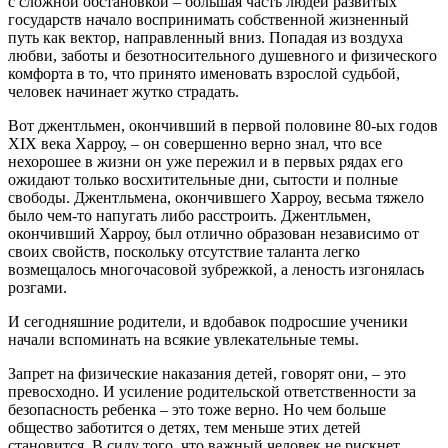
с сложной обстановкой – большая часть людей развитых
государств начало воспринимать собственной жизненный
путь как вектор, направленный вниз. Попадая из воздуха
любви, заботы и безотносительного душевного и физического
комфорта в то, что принято именовать взрослой судьбой,
человек начинает жутко страдать.
Вот джентльмен, окончивший в первой половине 80-ых годов
XIX века Харроу, – он совершенно верно знал, что все
нехорошее в жизни он уже пережил и в первых рядах его
ожидают только восхитительные дни, сытости и полные
свободы. Джентльмена, окончившего Харроу, весьма тяжело
было чем-то напугать либо расстроить. Джентльмен,
окончивший Харроу, был отлично образован независимо от
своих свойств, поскольку отсутствие таланта легко
возмещалось многочасовой зубрежкой, а леность изгонялась
розгами.
И сегодняшние родители, и вдобавок подросшие ученики
начали вспоминать на всякие увлекательные темы.
Запрет на физические наказания детей, говорят они, – это
превосходно. И усиление родительской ответственности за
безопасность ребенка – это тоже верно. Но чем больше
общество заботится о детях, тем меньше этих детей
становится. В силу того, что важный человек не рискнет