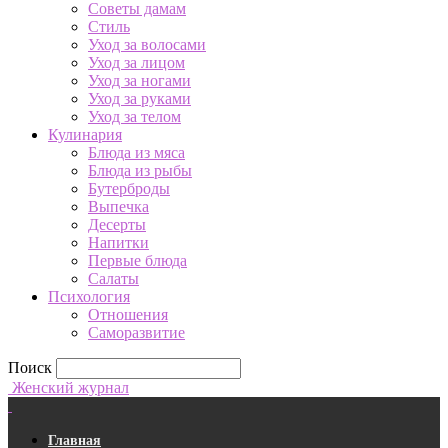
Советы дамам
Стиль
Уход за волосами
Уход за лицом
Уход за ногами
Уход за руками
Уход за телом
Кулинария
Блюда из мяса
Блюда из рыбы
Бутерброды
Выпечка
Десерты
Напитки
Первые блюда
Салаты
Психология
Отношения
Саморазвитие
Поиск
Женский журнал
Главная