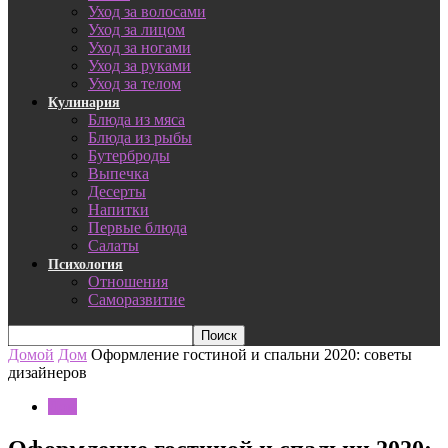
Уход за волосами
Уход за лицом
Уход за ногами
Уход за руками
Уход за телом
Кулинария
Блюда из мяса
Блюда из рыбы
Бутерброды
Выпечка
Десерты
Напитки
Первые блюда
Салаты
Психология
Отношения
Саморазвитие
Домой
Дом
Оформление гостиной и спальни 2020: советы
дизайнеров
Дом