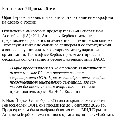
Есть новость?
Присылайте »
Офис Бербок отказался отвечать за отключение ее микрофона
на словах о России
Отключение микрофона председателя 80-й Генеральной
Ассамблеи (ГА) ООН Анналены Бербок в момент
представления российской делегации — техническая ошибка.
Этот случай никак не связан со спикером и ее сотрудниками,
а вопросы лучше задать секретариату международной
организации. Так в офисе Бербок прокомментировали
сложившуюся ситуацию в беседе с журналистами ТАСС.
«Офис председателя ГА не отвечает за технические
аспекты в зале ГА, это ответственность
секретариата ООН. Просим вас обратиться в офис
представителя генерального секретаря, где вам
смогли бы помочь с этим вопросом»,
— сказала
представитель офиса Ла Нейс Коллинз.
В Нью-Йорке 9 сентября 2025 года открылась 80-я сессия
Генассамблеи ООН, она продлится до 8 сентября 2026-го.
Председателем была выбрана бывшая глава МИД Германии
Анналена Бербок. Тема главного органа звучит так: «Работать