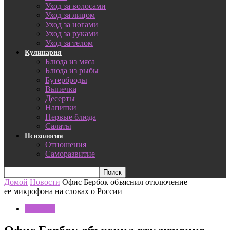
Уход за волосами
Уход за лицом
Уход за ногами
Уход за руками
Уход за телом
Кулинария
Блюда из мяса
Блюда из рыбы
Бутерброды
Выпечка
Десерты
Напитки
Первые блюда
Салаты
Психология
Отношения
Саморазвитие
Домой
Новости
Офис Бербок объяснил отключение
ее микрофона на словах о России
Новости