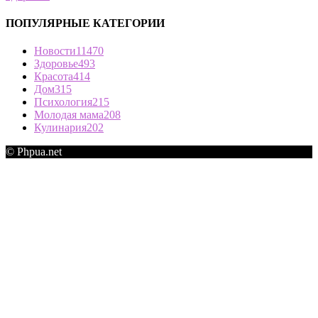
ПОПУЛЯРНЫЕ КАТЕГОРИИ
Новости
11470
Здоровье
493
Красота
414
Дом
315
Психология
215
Молодая мама
208
Кулинария
202
© Phpua.net