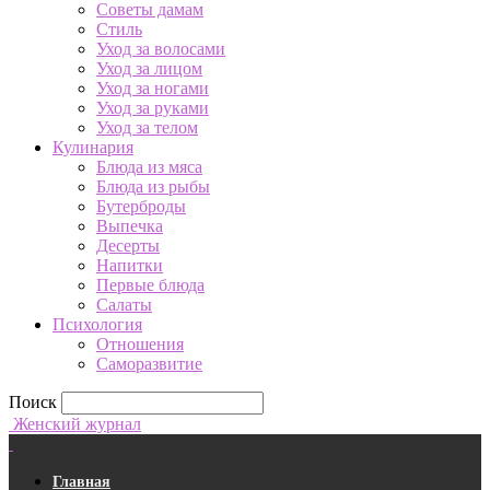
Советы дамам
Стиль
Уход за волосами
Уход за лицом
Уход за ногами
Уход за руками
Уход за телом
Кулинария
Блюда из мяса
Блюда из рыбы
Бутерброды
Выпечка
Десерты
Напитки
Первые блюда
Салаты
Психология
Отношения
Саморазвитие
Поиск
Женский журнал
Главная