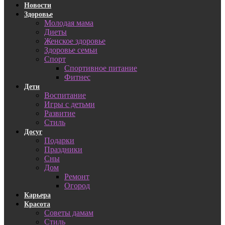
Новости
Здоровье
Молодая мама
Диеты
Женское здоровье
Здоровье семьи
Спорт
Спортивное питание
Фитнес
Дети
Воспитание
Игры с детьми
Развитие
Стиль
Досуг
Подарки
Праздники
Сны
Дом
Ремонт
Огород
Карьера
Красота
Советы дамам
Стиль