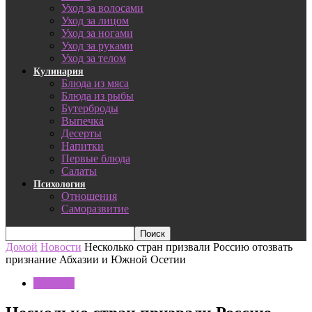
Уход за волосами
Уход за лицом
Уход за ногами
Уход за руками
Уход за телом
Кулинария
Блюда из мяса
Блюда из рыбы
Бутерброды
Выпечка
Десерты
Напитки
Первые блюда
Салаты
Психология
Отношения
Саморазвитие
Домой
Новости
Несколько стран призвали Россию отозвать
признание Абхазии и Южной Осетии
Новости