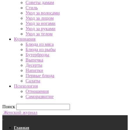
Советы дамам
Стиль
Уход за волосами
Уход за лицом
Уход за ногами
Уход за руками
Уход за телом
Кулинария
Блюда из мяса
Блюда из рыбы
Бутерброды
Выпечка
Десерты
Напитки
Первые блюда
Салаты
Психология
Отношения
Саморазвитие
Поиск
Женский журнал
Главная