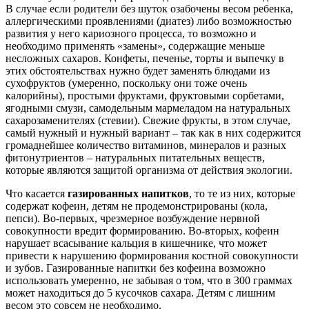
В случае если родители без шуток озабочены весом ребенка,
аллергическими проявлениями (диатез) либо возможностью
развития у него кариозного процесса, то возможно и
необходимо применять «замены», содержащие меньше
несложных сахаров. Конфеты, печенье, торты и выпечку в
этих обстоятельствах нужно будет заменять блюдами из
сухофруктов (умеренно, поскольку они тоже очень
калорийны), простыми фруктами, фруктовыми сорбетами,
ягодными смузи, самодельным мармеладом на натуральных
сахарозаменителях (стевии). Свежие фрукты, в этом случае,
самый нужный и нужный вариант – так как в них содержится
громаднейшее количество витаминов, минералов и разных
фитонутриентов – натуральных питательных веществ,
которые являются защитой организма от действия экологии.
Что касается
газированных напитков
, то те из них, которые
содержат кофеин, детям не продемонстрированы (кола,
пепси). Во-первых, чрезмерное возбуждение нервной
совокупности вредит формированию.
Во-вторых, кофеин
нарушает всасывание кальция в кишечнике, что может
привести к нарушению формирования костной совокупности
и зубов. Газированные напитки без кофеина возможно
использовать умеренно, не забывая о том, что в 300 граммах
может находиться до 5 кусочков сахара. Детям с лишним
весом это совсем не необходимо.