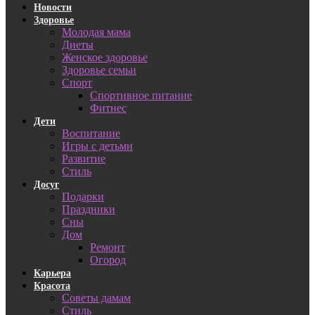
Новости
Здоровье
Молодая мама
Диеты
Женское здоровье
Здоровье семьи
Спорт
Спортивное питание
Фитнес
Дети
Воспитание
Игры с детьми
Развитие
Стиль
Досуг
Подарки
Праздники
Сны
Дом
Ремонт
Огород
Карьера
Красота
Советы дамам
Стиль