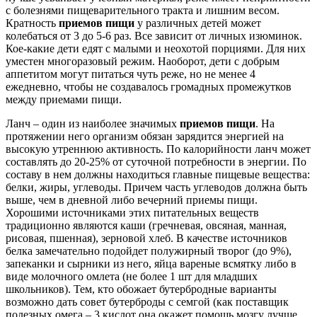
с болезнями пищеварительного тракта и лишним весом.
Кратность
приемов пищи
у различных детей может
колебаться от 3 до 5-6 раз. Все зависит от личных изюминок.
Кое-какие дети едят с малыми и неохотой порциями. Для них
уместен многоразовый режим.
Наоборот, дети с добрым
аппетитом могут питаться чуть реже, но не менее 4
ежедневно, чтобы не создавалось громадных промежутков
между приемами пищи.
Ланч – один из наиболее значимых
приемов пищи
. На
протяжении него организм обязан зарядится энергией на
высокую утреннюю активность. По калорийности ланч может
составлять до 20-25% от суточной потребности в энергии. По
составу в нем должны находиться главные пищевые вещества:
белки, жиры, углеводы. Причем часть углеводов должна быть
выше, чем в дневной либо вечерний приемы пищи.
Хорошими источниками этих питательных веществ
традиционно являются каши (гречневая, овсяная, манная,
рисовая, пшенная), зерновой хлеб. В качестве источников
белка замечательно подойдет полужирный творог (до 9%),
запеканки и сырники из него, яйца вареные всмятку либо в
виде молочного омлета (не более 1 шт для младших
школьников). Тем, кто обожает бутербродные варианты
возможно дать совет бутерброды с семгой (как поставщик
полезных омега – 3 кислот она окажет помощь мозгу лучше