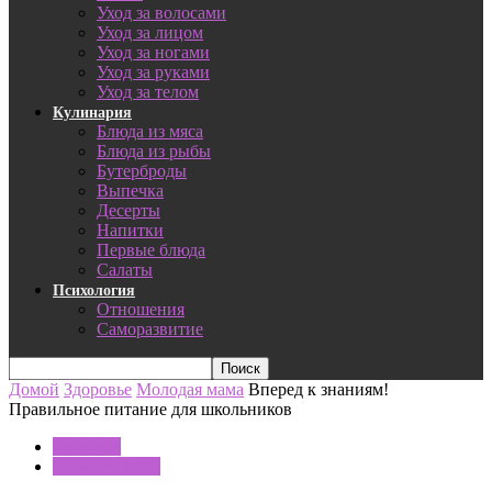
Уход за волосами
Уход за лицом
Уход за ногами
Уход за руками
Уход за телом
Кулинария
Блюда из мяса
Блюда из рыбы
Бутерброды
Выпечка
Десерты
Напитки
Первые блюда
Салаты
Психология
Отношения
Саморазвитие
Домой
Здоровье
Молодая мама
Вперед к знаниям!
Правильное питание для школьников
Здоровье
Молодая мама