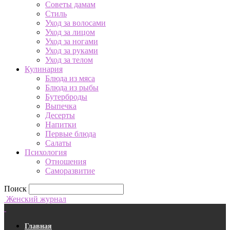
Советы дамам
Стиль
Уход за волосами
Уход за лицом
Уход за ногами
Уход за руками
Уход за телом
Кулинария
Блюда из мяса
Блюда из рыбы
Бутерброды
Выпечка
Десерты
Напитки
Первые блюда
Салаты
Психология
Отношения
Саморазвитие
Поиск
Женский журнал
Главная