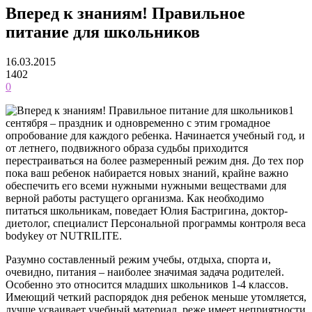
Вперед к знаниям! Правильное
питание для школьников
16.03.2015
1402
0
1
сентября – праздник и одновременно с этим громадное
опробование для каждого ребенка. Начинается учебный год, и
от летнего, подвижного образа судьбы приходится
перестраиваться на более размеренный режим дня. До тех пор
пока ваш ребенок набирается новых знаний, крайне важно
обеспечить его всеми нужными нужными веществами для
верной работы растущего организма. Как необходимо
питаться школьникам, поведает Юлия Бастригина, доктор-
диетолог, специалист Персональной программы контроля веса
bodykey от NUTRILITE.
Разумно составленный режим учебы, отдыха, спорта и,
очевидно, питания – наиболее значимая задача родителей.
Особенно это относится младших школьников 1-4 классов.
Имеющий четкий распорядок дня ребенок меньше утомляется,
лучше усваивает учебный материал, реже имеет неприятности