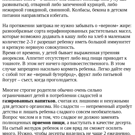
развиваться), отварной либо запеченной курицей, либо
нежирной говядиной, свининой.
Колбасы, бекона в детском
питании направляться избегать.
На протяжении завтрака не нужно забывать о «верном» жире:
разнообразные сорта нерафинированных растительных масел,
которые возможно додавать в кашу либо на хлеб в маленьком
количестве 2-3 г разрешат ребенку иметь большой иммунитет
и крепкую нервную совокупность.
Время от времени, у детей бывает выраженная утренняя
анорексия. Аппетит отсутствует либо вид пищи приводит к
тошноте. В этом нет ничего противоестественного. В этом
случае запрещено насильно кормить ребенка. Легко дайте ему
с собой тот же «верный бутерброд», фрукт либо питьевой
йогурт – съест, когда проголодается.
Многие строгие родители обычно очень сильно
ограничивают детей в потреблении сладостей и
газированных напитков
, считая их лишними и ненужными
для детского организма. Но сладости — непременный атрибут
детства и лишать ребенка сладкого совсем необязательно.
Вопрос числом и в том, что сладкое не должно заменять
полноценных
приемов пищи
, а выступать в качестве десерта.
На сытый желудок ребенок и сам вряд ли сможет осилить
много. Нужно, чтобы десерты виделись не чаще 2 ежедневно.