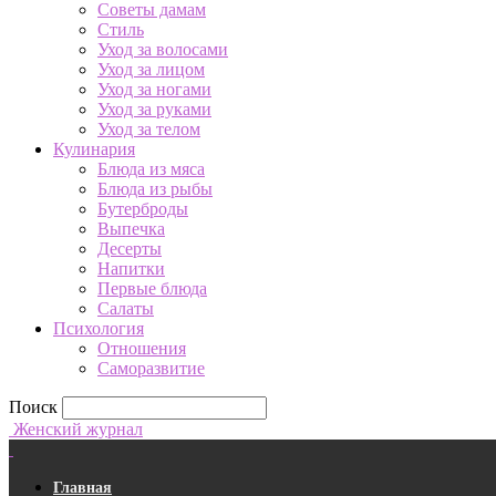
Советы дамам
Стиль
Уход за волосами
Уход за лицом
Уход за ногами
Уход за руками
Уход за телом
Кулинария
Блюда из мяса
Блюда из рыбы
Бутерброды
Выпечка
Десерты
Напитки
Первые блюда
Салаты
Психология
Отношения
Саморазвитие
Поиск
Женский журнал
Главная