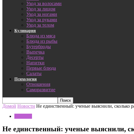
Уход за волосами
Уход за лицом
Уход за ногами
Уход за руками
Уход за телом
Кулинария
Блюда из мяса
Блюда из рыбы
Бутерброды
Выпечка
Десерты
Напитки
Первые блюда
Салаты
Психология
Отношения
Саморазвитие
Домой
Новости
Не единственный: ученые выяснили, сколько ра
Новости
Не единственный: ученые выяснили, ск