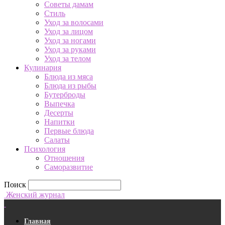
Советы дамам
Стиль
Уход за волосами
Уход за лицом
Уход за ногами
Уход за руками
Уход за телом
Кулинария
Блюда из мяса
Блюда из рыбы
Бутерброды
Выпечка
Десерты
Напитки
Первые блюда
Салаты
Психология
Отношения
Саморазвитие
Поиск
Женский журнал
Главная