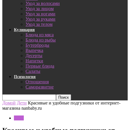
Уход за волосами
Уход за лицом
Уход за ногами
Уход за руками
Уход за телом
Кулинария
Блюда из мяса
Блюда из рыбы
Бутерброды
Выпечка
Десерты
Напитки
Первые блюда
Салаты
Психология
Отношения
Саморазвитие
Домой
Дети
Красивые и удобные подгузники от интернет-
магазина nanbaby.ru
Дети