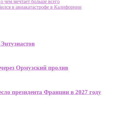
 о чем мечтает больше всего
ился в авиакатастрофе в Калифорнии
 Энтузиастов
 через Ормузский пролив
сло президента Франции в 2027 году