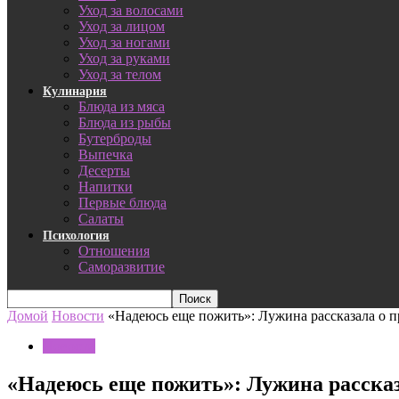
Уход за волосами
Уход за лицом
Уход за ногами
Уход за руками
Уход за телом
Кулинария
Блюда из мяса
Блюда из рыбы
Бутерброды
Выпечка
Десерты
Напитки
Первые блюда
Салаты
Психология
Отношения
Саморазвитие
Домой
Новости
«Надеюсь еще пожить»: Лужина рассказала о п
Новости
«Надеюсь еще пожить»: Лужина рассказа