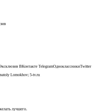
юзив
Эксклюзив ВКонтакте TelegramОдноклассникиTwitter
natoly Lomokhov; 5-tv.ru
 желать лучшего.