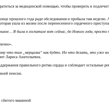
иться за медицинской помощью, чтобы проверить и подлечить с
нце прошлого года ради обследования и пробыла там неделю. Ак
 которая ушла из жизни после перенесенного сердечного приступа
больное… Я была в госпитале вот сейчас, до Нового года, про
илично».
ому что там „мерцалка“ как будто. Но что делать, это уже во
рит Лариса Анатольевна.
оддержания правильного ритма сердца и соблюдает остальные ре
своей пенсии.
, сбитого машиной