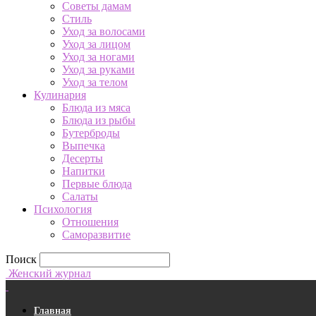
Советы дамам
Стиль
Уход за волосами
Уход за лицом
Уход за ногами
Уход за руками
Уход за телом
Кулинария
Блюда из мяса
Блюда из рыбы
Бутерброды
Выпечка
Десерты
Напитки
Первые блюда
Салаты
Психология
Отношения
Саморазвитие
Поиск
Женский журнал
Главная