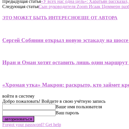
Предыдущая статья
«У всех нас одна цель»: Харатьян рассказал,
Следующая статья
Сын руководителя Zoom Исаак Циммерн разб
ЭТО МОЖЕТ БЫТЬ ИНТЕРЕСНО
ЕЩЕ ОТ АВТОРА
Сергей Собянин открыл новую эстакаду на шоссе
Иран и Оман хотят оставить лишь один маршрут
«Хромая утка» Макрон: раскрыто, кто займет кре
войти в систему
Добро пожаловать! Войдите в свою учётную запись
Ваше имя пользователя
Ваш пароль
Forgot your password? Get help