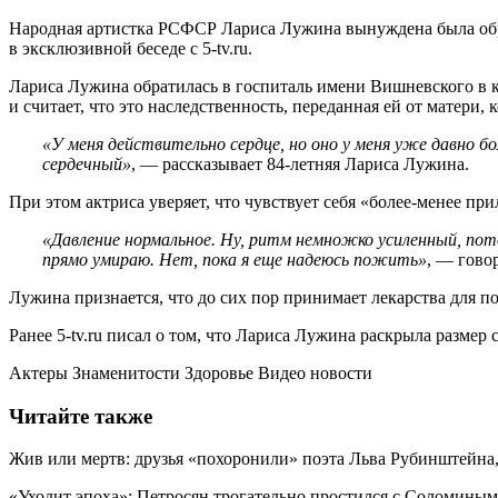
Народная артистка РСФСР Лариса Лужина вынуждена была обрат
в эксклюзивной беседе с 5-tv.ru.
Лариса Лужина обратилась в госпиталь имени Вишневского в ко
и считает, что это наследственность, переданная ей от матери,
«У меня действительно сердце, но оно у меня уже давно 
сердечный»
, — рассказывает 84-летняя Лариса Лужина.
При этом актриса уверяет, что чувствует себя «более-менее пр
«Давление нормальное. Ну, ритм немножко усиленный, пот
прямо умираю. Нет, пока я еще надеюсь пожить»
, — гово
Лужина признается, что до сих пор принимает лекарства для п
Ранее 5-tv.ru писал о том, что Лариса Лужина раскрыла размер 
Актеры Знаменитости Здоровье Видео новости
Читайте также
Жив или мертв: друзья «похоронили» поэта Льва Рубинштейна
«Уходит эпоха»: Петросян трогательно простился с Соломиным