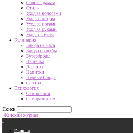
Советы дамам
Стиль
Уход за волосами
Уход за лицом
Уход за ногами
Уход за руками
Уход за телом
Кулинария
Блюда из мяса
Блюда из рыбы
Бутерброды
Выпечка
Десерты
Напитки
Первые блюда
Салаты
Психология
Отношения
Саморазвитие
Поиск
Женский журнал
Главная