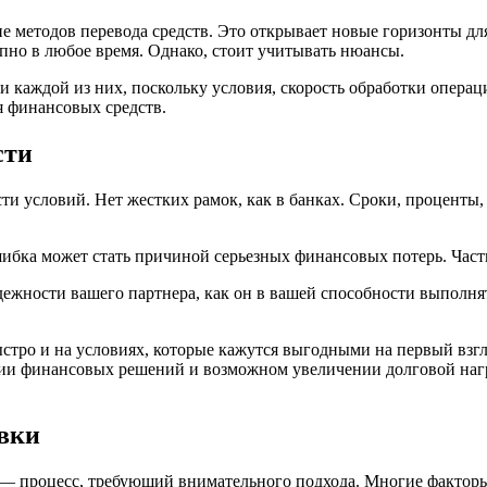
 методов перевода средств. Это открывает новые горизонты дл
упно в любое время. Однако, стоит учитывать нюансы.
 каждой из них, поскольку условия, скорость обработки операц
я финансовых средств.
сти
ти условий. Нет жестких рамок, как в банках. Сроки, проценты,
шибка может стать причиной серьезных финансовых потерь. Час
ежности вашего партнера, как он в вашей способности выполнят
ыстро и на условиях, которые кажутся выгодными на первый взг
тии финансовых решений и возможном увеличении долговой наг
явки
— процесс, требующий внимательного подхода. Многие факторы