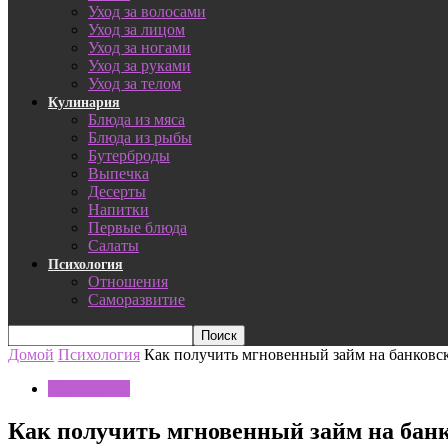
Уход за волосами
Уход за лицом
Уход за ногами
Уход за руками
Уход за телом
Кулинария
Блюда из мяса
Блюда из рыбы
Бутерброды
Выпечка
Десерты
Напитки
Первые блюда
Салаты
Психология
Отношения
Саморазвитие
Домой
Психология
Как получить мгновенный займ на банковск
Психология
Как получить мгновенный займ на банк