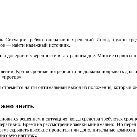
ь. Ситуации требуют оперативных решений. Иногда нужны средс
ное — найти надёжный источник.
о о доверии и уверенности в завтрашнем дне. Многие сервисы 
решений. Краткосрочные потребности не должны подрывать долг
и «против».
стремится найти оптимальный выход из положения, который бы 
жно знать
овится решением в ситуациях, когда средства требуются срочн
еративно. Время на рассмотрение заявки минимально. Но перед
 могут скрывать высокие проценты или дополнительные комисси
ансовую нагрузку.