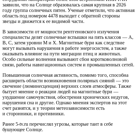
заявили, что на Солнце образовалась самая крупная в 2026
году группа солнечных пятен. Ученые отметили, что активная
область под номером 4478 выходит с обратной стороны
звезды и движется к ее видимой части.
В зависимости от мощности рентгеновского излучения
специалисты делят солнечные вспышки на пять классов — A,
B, C, затем уровни M и X. Магнитные бури как следствие
могут вызывать нарушения в работе энергосистем, а также
оказывать влияние на пути миграции птиц и животных.
Особо сильные волнения вызывают сбои коротковолновой
связи, работы навигационных систем и промышленных сетей.
Повышенная солнечная активность, помимо того, способна
расширить области возникновения полярных сияний — это
свечение (люминесценция) верхних слоев атмосферы. Также
бытует мнение о реакции людей на магнитные бури —
ухудшение самочувствия, обострения хронических недугов,
нарушения сна и другие. Однако мнения экспертов на этот
счет разнятся, и у теории метеозависимости есть
и сторонники, и противники.
Ранее 5-tv.ru перечислял угрозы, которые таит в себе
бушующее Солнце.