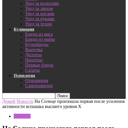
Уход за волосами
Уход за лицом
Уход за ногами
Уход за руками
Уход за телом
Кулинария
Блюда из мяса
Блюда из рыбы
Бутерброды
Выпечка
Десерты
Напитки
Первые блюда
Салаты
Психология
Отношения
Саморазвитие
Домой
Новости
На Солнце произошла первая после усиления
активности вспышка высшего уровня X
Новости