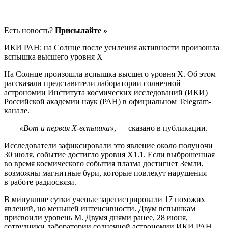
Есть новость?
Присылайте »
ИКИ РАН: на Солнце после усиления активности произошла
вспышка высшего уровня X
На Солнце произошла вспышка высшего уровня X. Об этом
рассказали представители лаборатории солнечной
астрономии Института космических исследований (ИКИ)
Российской академии наук (РАН) в официальном Telegram-
канале.
«Вот и первая X-вспышка»
, — сказано в публикации.
Исследователи зафиксировали это явление около полуночи
30 июля, событие достигло уровня X1.1. Если выброшенная
во время космического события плазма достигнет Земли,
возможны магнитные бури, которые повлекут нарушения
в работе радиосвязи.
В минувшие сутки ученые зарегистрировали 17 похожих
явлений, но меньшей интенсивности. Двум вспышкам
присвоили уровень M. Двумя днями ранее, 28 июня,
сотрудники лаборатории солнечной астрономии ИКИ РАН