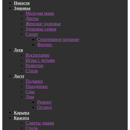
Новости
Здоровье
Молодая мама
Диеты
Женское здоровье
Здоровье семьи
Спорт
Спортивное питание
Фитнес
Дети
Воспитание
Игры с детьми
Развитие
Стиль
Досуг
Подарки
Праздники
Сны
Дом
Ремонт
Огород
Карьера
Красота
Советы дамам
Стиль