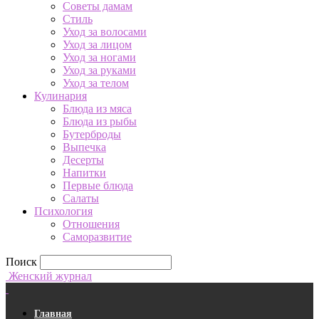
Советы дамам
Стиль
Уход за волосами
Уход за лицом
Уход за ногами
Уход за руками
Уход за телом
Кулинария
Блюда из мяса
Блюда из рыбы
Бутерброды
Выпечка
Десерты
Напитки
Первые блюда
Салаты
Психология
Отношения
Саморазвитие
Поиск
Женский журнал
Главная