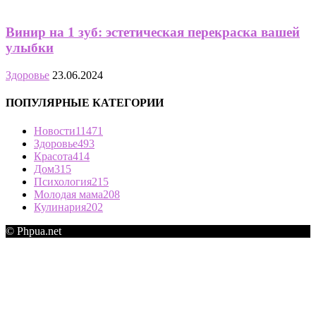
Винир на 1 зуб: эстетическая перекраска вашей
улыбки
Здоровье
23.06.2024
ПОПУЛЯРНЫЕ КАТЕГОРИИ
Новости
11471
Здоровье
493
Красота
414
Дом
315
Психология
215
Молодая мама
208
Кулинария
202
© Phpua.net