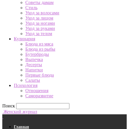
Советы дамам
Стиль
Уход за волосами
Уход за лицом
Уход за ногами
Уход за руками
Уход за телом
Кулинария
Блюда из мяса
Блюда из рыбы
Бутерброды
Выпечка
Десерты
Напитки
Первые блюда
Салаты
Психология
Отношения
Саморазвитие
Поиск
Женский журнал
Главная