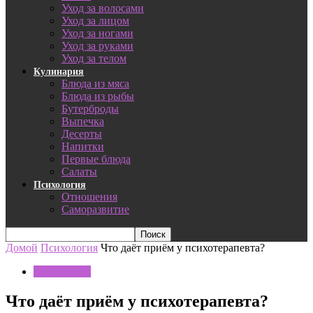
Уход за волосами
Уход за лицом
Уход за ногами
Уход за руками
Уход за телом
Кулинария
Блюда из мяса
Блюда из рыбы
Бутерброды
Выпечка
Десерты
Напитки
Первые блюда
Салаты
Психология
Отношения
Саморазвитие
Домой
Психология
Что даёт приём у психотерапевта?
Психология
Что даёт приём у психотерапевта?