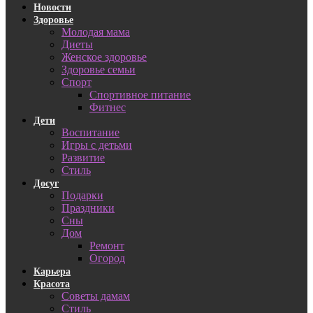
Новости
Здоровье
Молодая мама
Диеты
Женское здоровье
Здоровье семьи
Спорт
Спортивное питание
Фитнес
Дети
Воспитание
Игры с детьми
Развитие
Стиль
Досуг
Подарки
Праздники
Сны
Дом
Ремонт
Огород
Карьера
Красота
Советы дамам
Стиль