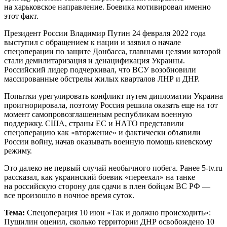
на харьковское направление. Боевика мотивировал именно
этот факт.
Президент России Владимир Путин 24 февраля 2022 года
выступил с обращением к нации и заявил о начале
спецоперации по защите Донбасса, главными целями которой
стали демилитаризация и денацификация Украины.
Российский лидер подчеркивал, что ВСУ возобновили
массированные обстрелы жилых кварталов ЛНР и ДНР.
Попытки урегулировать конфликт путем дипломатии Украина
проигнорировала, поэтому Россия решила оказать еще на тот
момент самопровозглашенным республикам военную
поддержку. США, страны ЕС и НАТО представили
спецоперацию как «вторжение» и фактически объявили
России войну, начав оказывать военную помощь киевскому
режиму.
Это далеко не первый случай необычного побега. Ранее 5-tv.ru
рассказал, как украинский боевик «переехал» на танке
на российскую сторону для сдачи в плен бойцам ВС РФ —
все произошло в ночное время суток.
Тема:
Спецоперация 10 июн «Так и должно происходить»:
Пушилин оценил, сколько территории ДНР освобождено 10