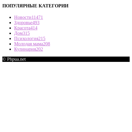
ПОПУЛЯРНЫЕ КАТЕГОРИИ
Новости
11471
Здоровье
493
Красота
414
Дом
315
Психология
215
Молодая мама
208
Кулинария
202
© Phpua.net