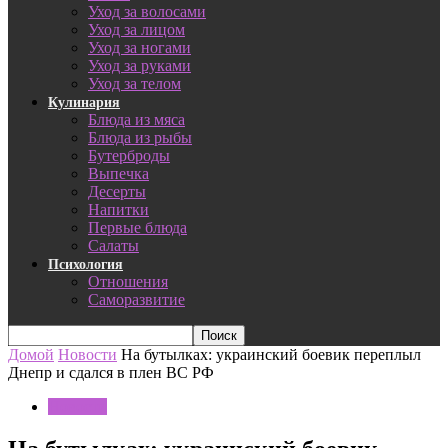
Уход за волосами
Уход за лицом
Уход за ногами
Уход за руками
Уход за телом
Кулинария
Блюда из мяса
Блюда из рыбы
Бутерброды
Выпечка
Десерты
Напитки
Первые блюда
Салаты
Психология
Отношения
Саморазвитие
Домой
Новости
На бутылках: украинский боевик переплыл
Днепр и сдался в плен ВС РФ
Новости