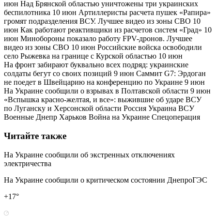
июн Над Брянской областью уничтожены три украинских
беспилотника 10 июн Артиллеристы расчета пушек «Рапира»
громят подразделения ВСУ. Лучшее видео из зоны СВО 10
июн Как работают реактивщики из расчетов систем «Град» 10
июн Минобороны показало работу FPV-дронов. Лучшее
видео из зоны СВО 10 июн Российские войска освободили
село Рыжевка на границе с Курской областью 10 июн
На фронт забирают буквально всех подряд: украинские
солдаты бегут со своих позиций 9 июн Саммит G7: Эрдоган
не поедет в Швейцарию на конференцию по Украине 9 июн
На Украине сообщили о взрывах в Полтавской области 9 июн
«Вспышка красно-желтая, и все»: выжившие об ударе ВСУ
по Луганску и Херсонской области Россия Украина ВСУ
Военные Днепр Харьков Война на Украине Спецоперация
Читайте также
На Украине сообщили об экстренных отключениях
электричества
На Украине сообщили о критическом состоянии ДнепроГЭС
+17°