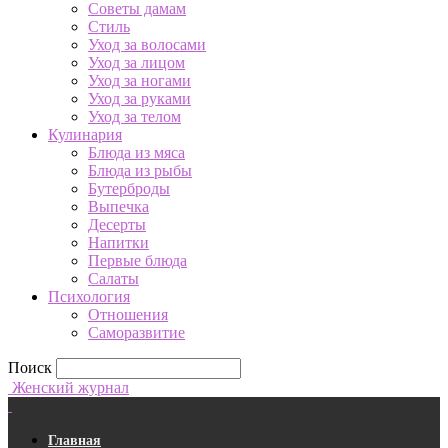
Советы дамам
Стиль
Уход за волосами
Уход за лицом
Уход за ногами
Уход за руками
Уход за телом
Кулинария
Блюда из мяса
Блюда из рыбы
Бутерброды
Выпечка
Десерты
Напитки
Первые блюда
Салаты
Психология
Отношения
Саморазвитие
Поиск
Женский журнал
Главная