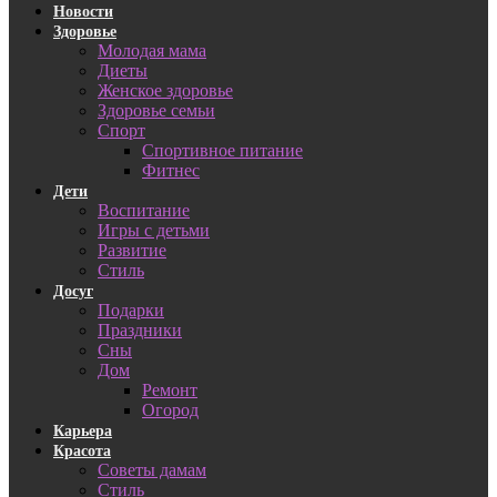
Новости
Здоровье
Молодая мама
Диеты
Женское здоровье
Здоровье семьи
Спорт
Спортивное питание
Фитнес
Дети
Воспитание
Игры с детьми
Развитие
Стиль
Досуг
Подарки
Праздники
Сны
Дом
Ремонт
Огород
Карьера
Красота
Советы дамам
Стиль