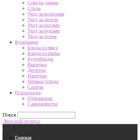
Советы дамам
Стиль
Уход за волосами
Уход за лицом
Уход за ногами
Уход за руками
Уход за телом
Кулинария
Блюда из мяса
Блюда из рыбы
Бутерброды
Выпечка
Десерты
Напитки
Первые блюда
Салаты
Психология
Отношения
Саморазвитие
Поиск
Женский журнал
Главная