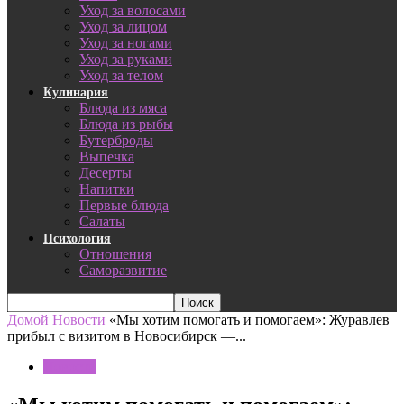
Уход за волосами
Уход за лицом
Уход за ногами
Уход за руками
Уход за телом
Кулинария
Блюда из мяса
Блюда из рыбы
Бутерброды
Выпечка
Десерты
Напитки
Первые блюда
Салаты
Психология
Отношения
Саморазвитие
Домой
Новости
«Мы хотим помогать и помогаем»: Журавлев
прибыл с визитом в Новосибирск —...
Новости