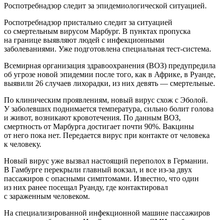
Роспотребнадзор следит за эпидемиологической ситуацией.
Роспотребнадзор пристально следит за ситуацией
со смертельным вирусом Марбург. В пунктах пропуска
на границе выявляют людей с инфекционными
заболеваниями. Уже подготовлена специальная тест-система.
Всемирная организация здравоохранения (ВОЗ) предупредила
об угрозе новой эпидемии после того, как в Африке, в Руанде,
выявили 26 случаев лихорадки, из них девять — смертельные.
По клиническим проявлениям, новый вирус схож с Эболой.
У заболевших поднимается температура, сильно болит голова
и живот, возникают кровотечения. По данным ВОЗ,
смертность от Марбурга достигает почти 90%. Вакцины
от него пока нет. Передается вирус при контакте от человека
к человеку.
Новый вирус уже вызвал настоящий переполох в Германии.
В Гамбурге перекрыли главный вокзал, и все из-за двух
пассажиров с опасными симптомами. Известно, что один
из них ранее посещал Руанду, где контактировал
с зараженным человеком.
На специализированной инфекционной машине пассажиров