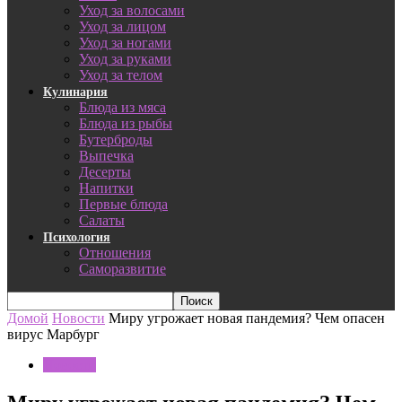
Уход за волосами
Уход за лицом
Уход за ногами
Уход за руками
Уход за телом
Кулинария
Блюда из мяса
Блюда из рыбы
Бутерброды
Выпечка
Десерты
Напитки
Первые блюда
Салаты
Психология
Отношения
Саморазвитие
Домой
Новости
Миру угрожает новая пандемия? Чем опасен
вирус Марбург
Новости