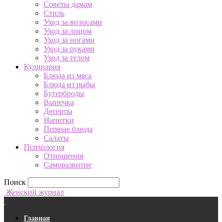
Советы дамам
Стиль
Уход за волосами
Уход за лицом
Уход за ногами
Уход за руками
Уход за телом
Кулинария
Блюда из мяса
Блюда из рыбы
Бутерброды
Выпечка
Десерты
Напитки
Первые блюда
Салаты
Психология
Отношения
Саморазвитие
Поиск
Женский журнал
Главная