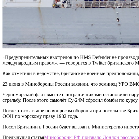
«Предупредительных выстрелов по HMS Defender не производ
международным правом», — говорится в Twitter британского 
Как отметили в ведомстве, британские военные предположили,
23 июня в Минобороны России заявили, что эсминец УРО ВМС 
Черноморский флот вместе с пограничниками остановили нару
стрельбу. После этого самолёт Су-24М сбросил бомбы по курсу
После этого атташе по вопросам обороны при посольстве Бри
ООН по морскому праву 1982 года.
Посол Британии в России будет вызван в Министерство иностр
Предыдущая статья
Минобороны РФ призвало Лондон расследов