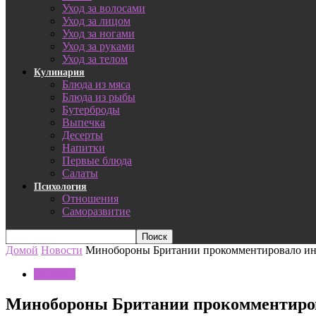
Уход за волосами
Уход за лицом
Уход за ногами
Уход за руками
Уход за телом
Кулинария
Блюда из мяса
Блюда из рыбы
Бутерброды
Выпечка
Десерты
Напитки
Первые блюда
Салаты
Психология
Отношения
Саморазвитие
Домой
Новости
Минобороны Британии прокомментировало инц
Новости
Минобороны Британии прокомментиров