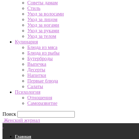
Советы дамам
Стиль
Уход за волосами
Уход за лицом
Уход за ногами
Уход за руками
Уход за телом
Кулинария
Блюда из мяса
Блюда из рыбы
Бутерброды
Выпечка
Десерты
Напитки
Первые блюда
Салаты
Психология
Отношения
Саморазвитие
Поиск
Женский журнал
Главная