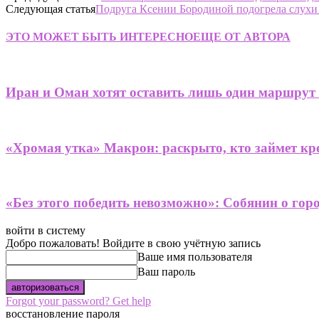
Следующая статья
Подруга Ксении Бородиной подогрела слухи 
ЭТО МОЖЕТ БЫТЬ ИНТЕРЕСНО
ЕЩЕ ОТ АВТОРА
Иран и Оман хотят оставить лишь один маршрут
«Хромая утка» Макрон: раскрыто, кто займет кре
«Без этого победить невозможно»: Собянин о гор
войти в систему
Добро пожаловать! Войдите в свою учётную запись
Ваше имя пользователя
Ваш пароль
Forgot your password? Get help
восстановление пароля