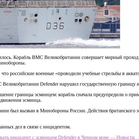
илось. Корабль ВМС Великобритании совершает мирный проход ч
Минобороны.
 что российские военные «проводили учебные стрельбы в акват
Великобритании Defender нарушил государственную границу и 
шение границы эсминцем: корабль сначала предупредили о при
 движения эсминца.
тании был вызван в Минобороны России. Действия британского 
анных дел в связи с инцидентом.
ать инцидент с эсминцем Defender в Черном море — Новости