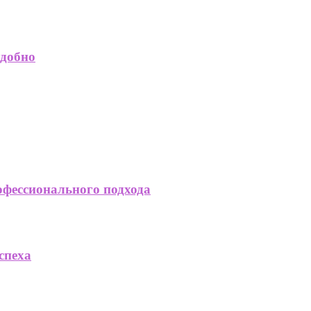
удобно
офессионального подхода
спеха