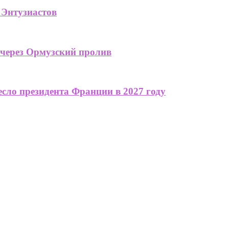
 Энтузиастов
 через Ормузский пролив
сло президента Франции в 2027 году