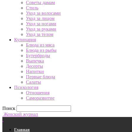
Советы дамам
Стиль
Уход за волосами
Уход за лицом
Уход за ногами
Уход за руками
Уход за телом
Кулинария
Блюда из мяса
Блюда из рыбы
Бутерброды
Выпечка
Десерты
Напитки
Первые блюда
Салаты
Психология
Отношения
Саморазвитие
Поиск
Женский журнал
Главная