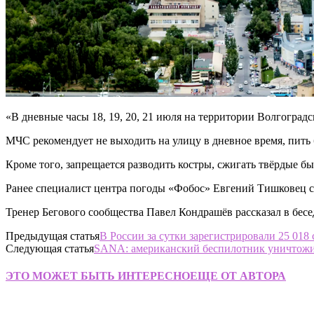
«В дневные часы 18, 19, 20, 21 июля на территории Волгоград
МЧС рекомендует не выходить на улицу в дневное время, пить 
Кроме того, запрещается разводить костры, сжигать твёрдые бы
Ранее специалист центра погоды «Фобос» Евгений Тишковец с
Тренер Бегового сообщества Павел Кондрашёв рассказал в бесе
Предыдущая статья
В России за сутки зарегистрировали 25 01
Следующая статья
SANA: американский беспилотник уничтожи
ЭТО МОЖЕТ БЫТЬ ИНТЕРЕСНО
ЕЩЕ ОТ АВТОРА