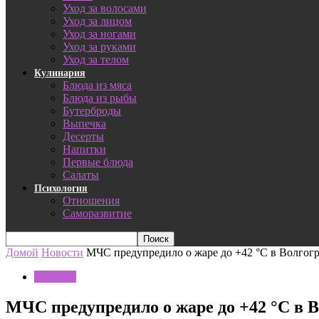
Уход за волосами
Уход за лицом
Уход за ногами
Уход за руками
Уход за телом
Кулинария
Блюда из мяса
Блюда из рыбы
Бутерброды
Выпечка
Десерты
Напитки
Первые блюда
Салаты
Психология
Отношения
Саморазвитие
Домой
Новости
МЧС предупредило о жаре до +42 °C в Волгогр
Новости
МЧС предупредило о жаре до +42 °C в В