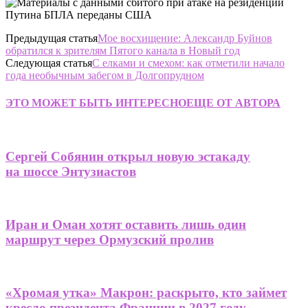
Предыдущая статья
Мое восхищение: Александр Буйнов
обратился к зрителям Пятого канала в Новый год
Следующая статья
С елками и смехом: как отметили начало
года необычным забегом в Долгопрудном
ЭТО МОЖЕТ БЫТЬ ИНТЕРЕСНО
ЕЩЕ ОТ АВТОРА
Сергей Собянин открыл новую эстакаду
на шоссе Энтузиастов
Иран и Оман хотят оставить лишь один
маршрут через Ормузский пролив
«Хромая утка» Макрон: раскрыто, кто займет
кресло президента Франции в 2027 году