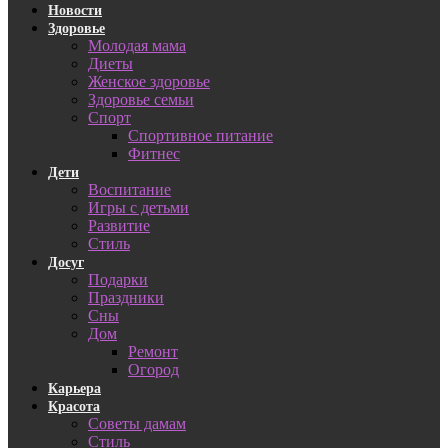
Новости
Здоровье
Молодая мама
Диеты
Женское здоровье
Здоровье семьи
Спорт
Спортивное питание
Фитнес
Дети
Воспитание
Игры с детьми
Развитие
Стиль
Досуг
Подарки
Праздники
Сны
Дом
Ремонт
Огород
Карьера
Красота
Советы дамам
Стиль