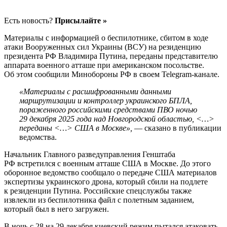
Есть новость?
Присылайте »
Материалы с информацией о беспилотнике, сбитом в ходе
атаки Вооруженных сил Украины (ВСУ) на резиденцию
президента РФ Владимира Путина, переданы представителю
аппарата военного атташе при американском посольстве.
Об этом сообщили Минобороны РФ в своем Telegram-канале.
«Материалы с расшифрованными данными
маршрутизации и контроллер украинского БПЛА,
пораженного российскими средствами ПВО ночью
29 декабря 2025 года над Новгородской областью, <…>
переданы <…> США в Москве»,
— сказано в публикации
ведомства.
Начальник Главного разведуправления Генштаба
РФ встретился с военным атташе США в Москве. До этого
оборонное ведомство сообщало о передаче США материалов
экспертизы украинского дрона, который сбили на подлете
к резиденции Путина. Российские спецслужбы также
извлекли из беспилотника файл с полетным заданием,
который был в него загружен.
В ночь с 28 на 29 декабря киевский режим пытался атаковать