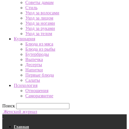
Советы дамам
Стиль
Уход за волосами
Уход за лицом
Уход за ногами
Уход за руками
Уход за телом
Кулинария
Блюда из мяса
Блюда из рыбы
Бутерброды
Выпечка
Десерты
Напитки
Первые блюда
Салаты
Психология
Отношения
Саморазвитие
Поиск
Женский журнал
Главная