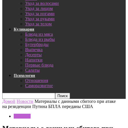
Уход за волосами
Уход за лицом
Уход за ногами
Уход за руками
Уход за телом
Кулинария
Блюда из мяса
Блюда из рыбы
Бутерброды
Выпечка
Десерты
Напитки
Первые блюда
Салаты
Психология
Отношения
Саморазвитие
Домой
Новости
Материалы с данными сбитого при атаке
на резиденции Путина БПЛА переданы США
Новости